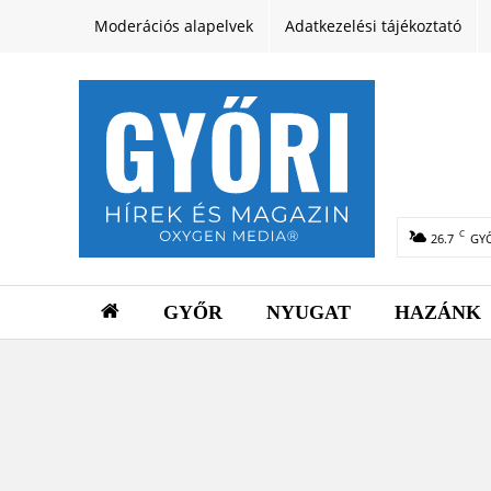
Moderációs alapelvek
Adatkezelési tájékoztató
C
26.7
GY
GYŐR
NYUGAT
HAZÁNK