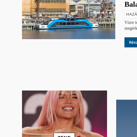
Bal
HAZÁ
Vízre t
megérke
Rész