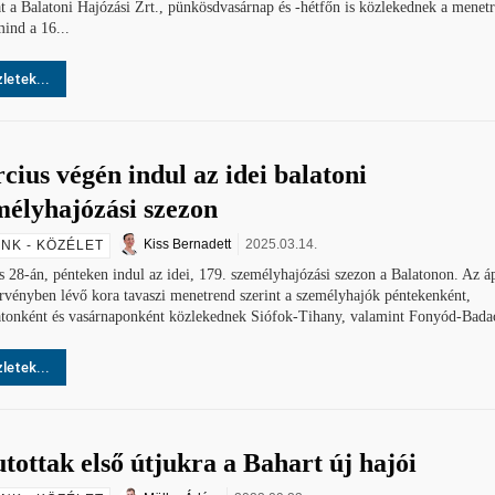
t a Balatoni Hajózási Zrt., pünkösdvasárnap és -hétfőn is közlekednek a menet
ind a 16...
letek...
ius végén indul az idei balatoni
mélyhajózási szezon
Kiss Bernadett
2025.03.14.
NK - KÖZÉLET
 28-án, pénteken indul az idei, 179. személyhajózási szezon a Balatonon. Az áp
rvényben lévő kora tavaszi menetrend szerint a személyhajók péntekenként,
tonként és vasárnaponként közlekednek Siófok-Tihany, valamint Fonyód-Badac
letek...
tottak első útjukra a Bahart új hajói