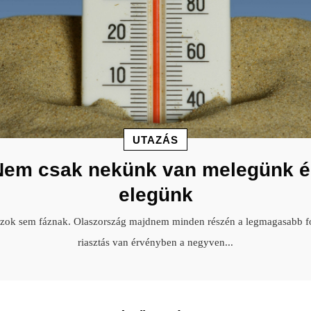
UTAZÁS
Nem csak nekünk van melegünk é
elegünk
szok sem fáznak. Olaszország majdnem minden részén a legmagasabb f
riasztás van érvényben a negyven
...