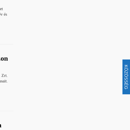
et
v és
zon
KÖZÖSSÉG
 Zrt.
sait.
a