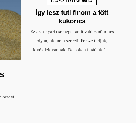
GASZTRONÓMIA
Így lesz tuti finom a főtt
kukorica
Ez az a nyári csemege, amit valószínű nincs
olyan, aki nem szereti. Persze tudjuk,
kivételek vannak. De sokan imádják és
...
s
okozatú