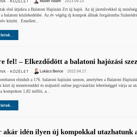
Müller Ádám
2023.09.23.
NK - KÖZÉLET
tak első útjukra a Balatoni Hajózási Zrt új hajói. Az új járművekkel új minőség
 a balatoni közlekedésbe. Az év végéig új kompok állnak forgalomba Szántódré
év között. Emellett...
letek...
e fel! – Elkezdődött a balatoni hajózási sze
Lukács Bence
2022.04.17.
NK - KÖZÉLET
mbaton elindult a 176. balatoni hajózási szezon, amelyben a Balatoni Hajózási
 közt új menetrenddel és májustól online jegyvásárlási lehetőséggel várja az uta
a kompokon 1,82 millió, a...
letek...
 akár idén ilyen új kompokkal utazhatunk 