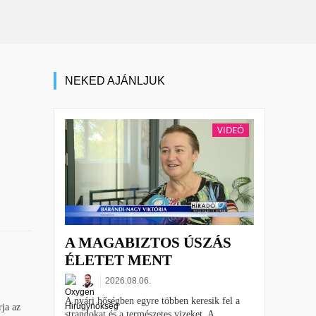
NEKED AJÁNLJUK
VIDEÓ
A MAGABIZTOS ÚSZÁS
ÉLETET MENT
2026.08.06.
A nyári hőségben egyre többen keresik fel a
ja az
strandokat és a természetes vizeket. A