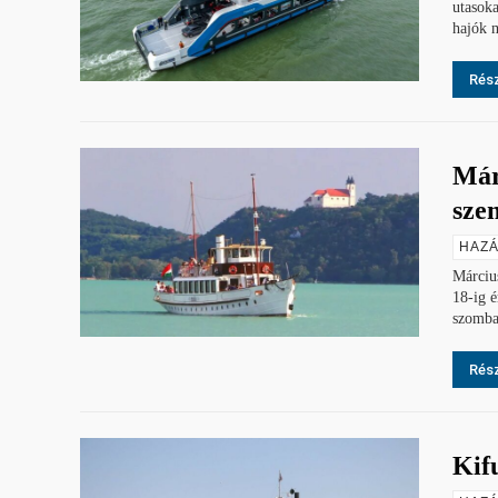
utasoka
hajók m
Rész
Márc
sze
HAZÁ
Március
18-ig é
szomba
Rész
Kifu