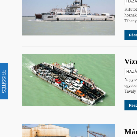
HAZÁ
Kifutot
hoznak
Tihanyr
Rész
Vízr
FRISSÍTÉS
HAZÁ
Nagyszo
egyebek
Tavaly 
Rész
Már