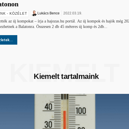
atonon
Lukács Bence
2022.03.19.
NK - KÖZÉLET
ették az új kompokat – írja a hajozas.hu portál. Az új kompok és hajók még 2
zhetnek a Balatonra. Összesen 2 db 45 méteres új komp és 2db...
letek...
KIEMELT
Kiemelt tartalmaink