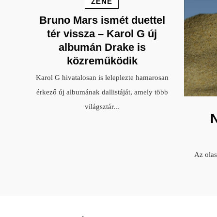
ZENE
Bruno Mars ismét duettel
tér vissza – Karol G új
albumán Drake is
közreműködik
Karol G hivatalosan is leleplezte hamarosan
érkező új albumának dallistáját, amely több
világsztár
...
Az ola