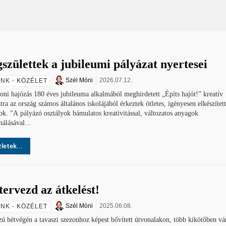
születtek a jubileumi pályázat nyertesei
Szél Móni
2026.07.12.
NK - KÖZÉLET
oni hajózás 180 éves jubileuma alkalmából meghirdetett „Építs hajót!” kreatív
tra az ország számos általános iskolájából érkeztek ötletes, igényesen elkészített
ással, változatos anyagok
nálásával...
letek...
tervezd az átkelést!
Szél Móni
2025.06.08.
NK - KÖZÉLET
ú hétvégén a tavaszi szezonhoz képest bővített útvonalakon, több kikötőben vár