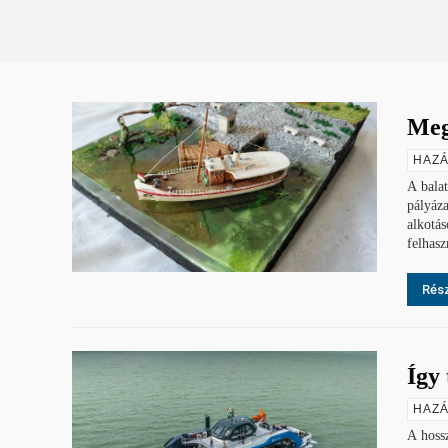
Meg
HAZÁ
A balat
pályáza
alkotások. "A pályázó osztályok bámulatos kreativit
felhasz
Rész
Így 
HAZÁ
A hossz