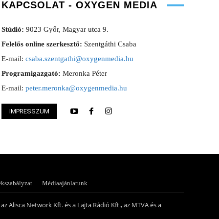
KAPCSOLAT - OXYGEN MEDIA
Stúdió:
9023 Győr, Magyar utca 9.
Felelős online szerkesztő:
Szentgáthi Csaba
E-mail:
csaba.szentgathi@oxygenmedia.hu
Programigazgató:
Meronka Péter
E-mail:
peter.meronka@oxygenmedia.hu
IMPRESSZUM
via- könyvelési asszisztens – 2020
Koródi Petra – műsorv
ékszabályzat
Médiaajánlatunk
az Alisca Network Kft. és a Lajta Rádió Kft., az MTVA és a