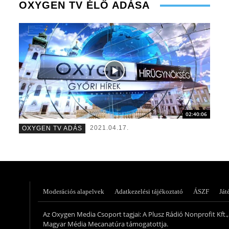
OXYGEN TV ÉLŐ ADÁSA
02:40:06
Szél Móni – szerkesztő-riporter
Turi Szil
2021.04.17.
OXYGEN TV ADÁS
Moderációs alapelvek
Adatkezelési tájékoztató
ÁSZF
Ját
Az Oxygen Media Csoport tagjai: A Plusz Rádió Nonprofit Kft., 
Magyar Média Mecanatúra támogatottja.