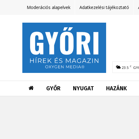
Moderációs alapelvek
Adatkezelési tájékoztató
C
23.5
GY
GYŐR
NYUGAT
HAZÁNK