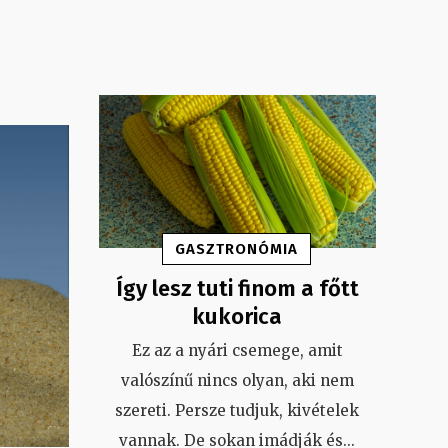
GASZTRONÓMIA
Így lesz tuti finom a főtt
kukorica
Ez az a nyári csemege, amit
valószínű nincs olyan, aki nem
szereti. Persze tudjuk, kivételek
vannak. De sokan imádják és
...