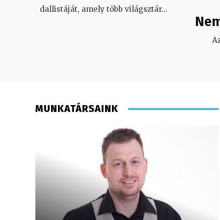
dallistáját, amely több világsztár
...
Nem
A
MUNKATÁRSAINK