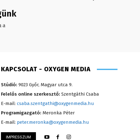
günk
 a
.
KAPCSOLAT - OXYGEN MEDIA
Stúdió:
9023 Győr, Magyar utca 9.
Felelős online szerkesztő:
Szentgáthi Csaba
E-mail:
csaba.szentgathi@oxygenmedia.hu
Programigazgató:
Meronka Péter
E-mail:
peter.meronka@oxygenmedia.hu
IMPRESSZUM