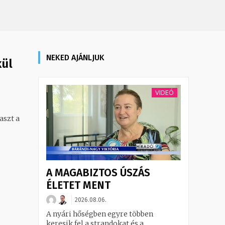
NEKED AJÁNLJUK
kül
VIDEÓ
aszt a
A MAGABIZTOS ÚSZÁS
ÉLETET MENT
2026.08.06.
A nyári hőségben egyre többen
keresik fel a strandokat és a