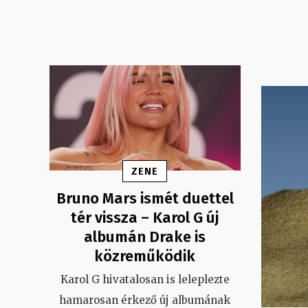
ZENE
Bruno Mars ismét duettel
tér vissza – Karol G új
albumán Drake is
közreműködik
Karol G hivatalosan is leleplezte
hamarosan érkező új albumának