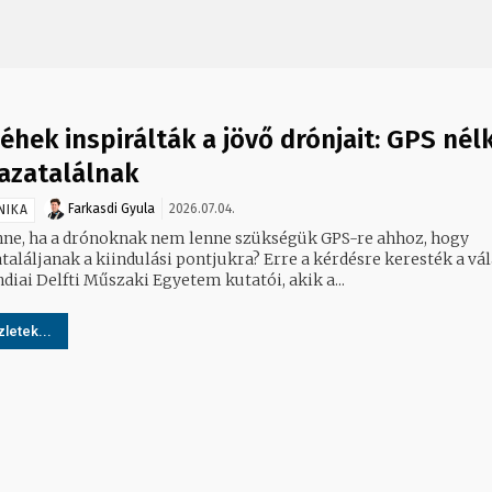
éhek inspirálták a jövő drónjait: GPS nél
hazatalálnak
Farkasdi Gyula
2026.07.04.
NIKA
nne, ha a drónoknak nem lenne szükségük GPS-re ahhoz, hogy
találjanak a kiindulási pontjukra? Erre a kérdésre keresték a vál
diai Delfti Műszaki Egyetem kutatói, akik a...
letek...