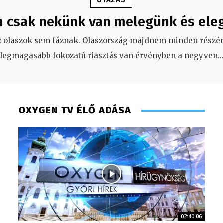
UTAZÁS
 csak nekünk van melegünk és ele
z olaszok sem fáznak. Olaszország majdnem minden részén
legmagasabb fokozatú riasztás van érvényben a negyven
..
OXYGEN TV ÉLŐ ADÁSA
02:40:06