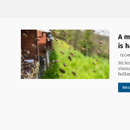
A m
is 
TECH
Mi le
vissza
hollan
Rész