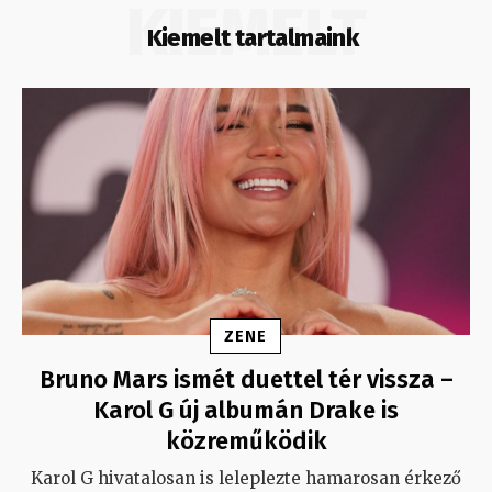
KIEMELT
Kiemelt tartalmaink
ZENE
Bruno Mars ismét duettel tér vissza –
Karol G új albumán Drake is
közreműködik
Karol G hivatalosan is leleplezte hamarosan érkező