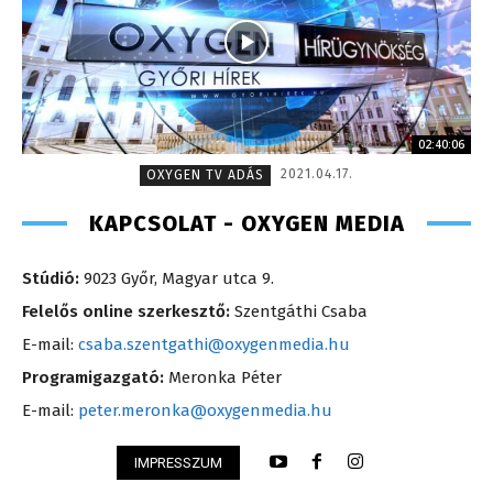
02:40:06
2021.04.17.
OXYGEN TV ADÁS
KAPCSOLAT - OXYGEN MEDIA
Stúdió:
9023 Győr, Magyar utca 9.
Felelős online szerkesztő:
Szentgáthi Csaba
E-mail:
csaba.szentgathi@oxygenmedia.hu
Programigazgató:
Meronka Péter
E-mail:
peter.meronka@oxygenmedia.hu
IMPRESSZUM