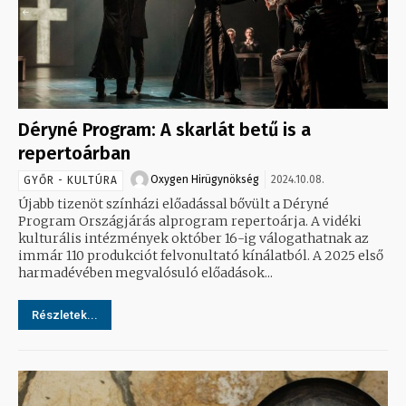
Déryné Program: A skarlát betű is a
repertoárban
Oxygen Hirügynökség
2024.10.08.
GYŐR - KULTÚRA
Újabb tizenöt színházi előadással bővült a Déryné
Program Országjárás alprogram repertoárja. A vidéki
kulturális intézmények október 16-ig válogathatnak az
immár 110 produkciót felvonultató kínálatból. A 2025 első
harmadévében megvalósuló előadások...
Részletek...