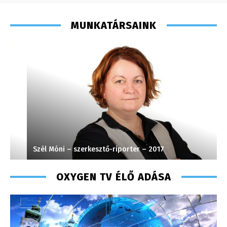
MUNKATÁRSAINK
Szél Móni – szerkesztő-riporter – 2017
L
OXYGEN TV ÉLŐ ADÁSA