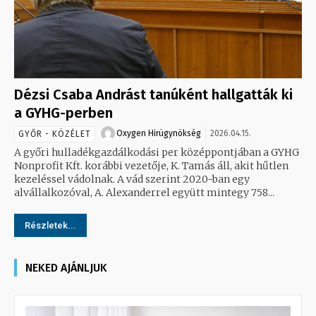
Dézsi Csaba Andrást tanúként hallgatták ki
a GYHG-perben
Oxygen Hirügynökség
2026.04.15.
GYŐR - KÖZÉLET
A győri hulladékgazdálkodási per középpontjában a GYHG
Nonprofit Kft. korábbi vezetője, K. Tamás áll, akit hűtlen
kezeléssel vádolnak. A vád szerint 2020-ban egy
alvállalkozóval, A. Alexanderrel együtt mintegy 758...
Részletek...
NEKED AJÁNLJUK