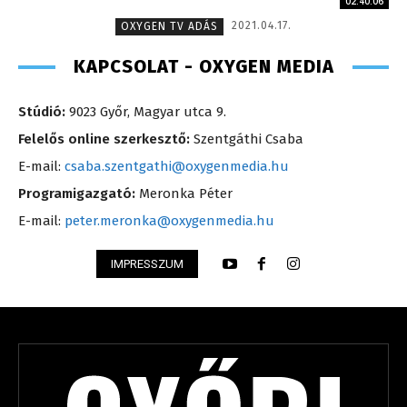
02:40:06
2021.04.17.
OXYGEN TV ADÁS
KAPCSOLAT - OXYGEN MEDIA
Stúdió:
9023 Győr, Magyar utca 9.
Felelős online szerkesztő:
Szentgáthi Csaba
E-mail:
csaba.szentgathi@oxygenmedia.hu
Programigazgató:
Meronka Péter
E-mail:
peter.meronka@oxygenmedia.hu
IMPRESSZUM