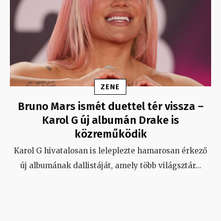
ZENE
Bruno Mars ismét duettel tér vissza –
Karol G új albumán Drake is
közreműködik
Karol G hivatalosan is leleplezte hamarosan érkező
új albumának dallistáját, amely több világsztár
...