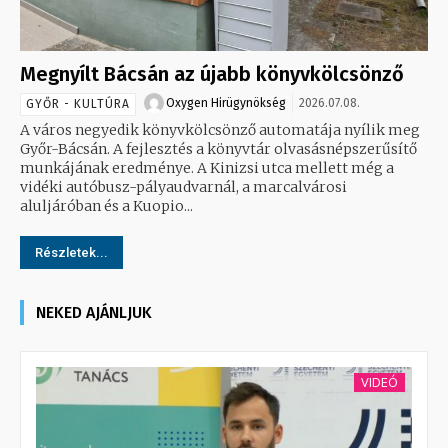
Megnyílt Bácsán az újabb könyvkölcsönző
Oxygen Hirügynökség
2026.07.08.
GYŐR - KULTÚRA
A város negyedik könyvkölcsönző automatája nyílik meg
Győr-Bácsán. A fejlesztés a könyvtár olvasásnépszerűsítő
munkájának eredménye. A Kinizsi utca mellett még a
vidéki autóbusz-pályaudvarnál, a marcalvárosi
aluljáróban és a Kuopio...
Részletek...
NEKED AJÁNLJUK
VIDEÓ