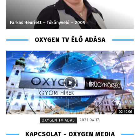
Szabó Döníz – sales manager – 2014
OXYGEN TV ÉLŐ ADÁSA
02:40:06
2021.04.17.
OXYGEN TV ADÁS
KAPCSOLAT - OXYGEN MEDIA