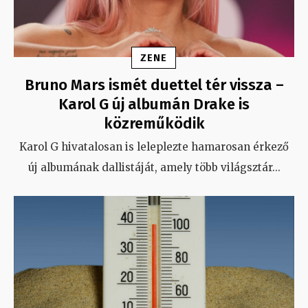
ZENE
Bruno Mars ismét duettel tér vissza –
Karol G új albumán Drake is
közreműködik
Karol G hivatalosan is leleplezte hamarosan érkező
új albumának dallistáját, amely több világsztár
...