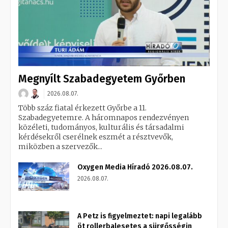
Megnyílt Szabadegyetem Győrben
2026.08.07.
Több száz fiatal érkezett Győrbe a 11.
Szabadegyetemre. A háromnapos rendezvényen
közéleti, tudományos, kulturális és társadalmi
kérdésekről cserélnek eszmét a résztvevők,
miközben a szervezők...
Oxygen Media Híradó 2026.08.07.
2026.08.07.
A Petz is figyelmeztet: napi legalább
öt rollerbalesetes a sürgősségin