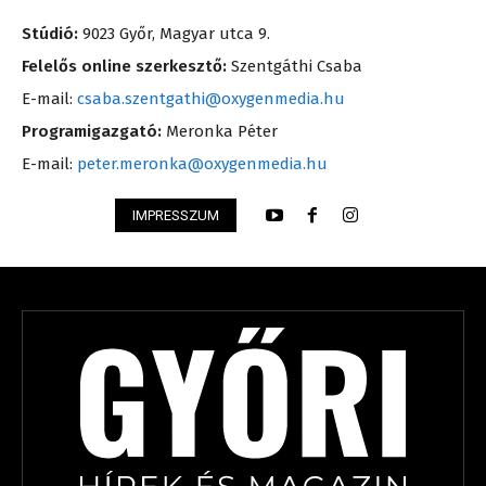
Stúdió:
9023 Győr, Magyar utca 9.
Felelős online szerkesztő:
Szentgáthi Csaba
E-mail:
csaba.szentgathi@oxygenmedia.hu
Programigazgató:
Meronka Péter
E-mail:
peter.meronka@oxygenmedia.hu
IMPRESSZUM