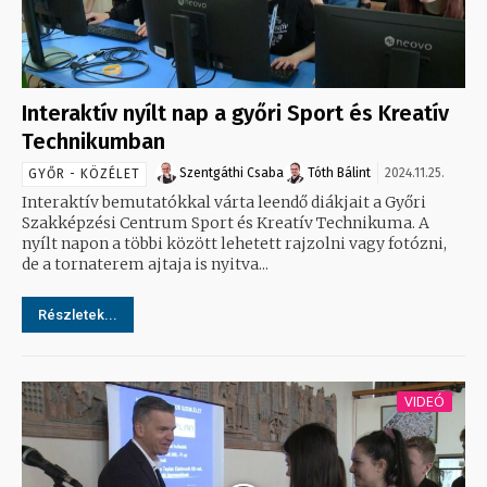
Interaktív nyílt nap a győri Sport és Kreatív
Technikumban
Szentgáthi Csaba
Tóth Bálint
2024.11.25.
GYŐR - KÖZÉLET
Interaktív bemutatókkal várta leendő diákjait a Győri
Szakképzési Centrum Sport és Kreatív Technikuma. A
nyílt napon a többi között lehetett rajzolni vagy fotózni,
de a tornaterem ajtaja is nyitva...
Részletek...
VIDEÓ