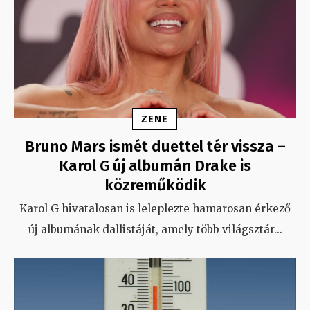
ZENE
Bruno Mars ismét duettel tér vissza –
Karol G új albumán Drake is
közreműködik
Karol G hivatalosan is leleplezte hamarosan érkező
új albumának dallistáját, amely több világsztár
...