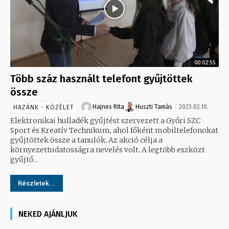
00:02:55
Több száz használt telefont gyűjtöttek
össze
Hajnes Rita
Huszti Tamás
2023.02.10.
HAZÁNK - KÖZÉLET
Elektronikai hulladék gyűjtést szervezett a Győri SZC
Sport és Kreatív Technikum, ahol főként mobiltelefonokat
gyűjtöttek össze a tanulók. Az akció célja a
környezettudatosságra nevelés volt. A legtöbb eszközt
gyűjtő...
Részletek...
NEKED AJÁNLJUK