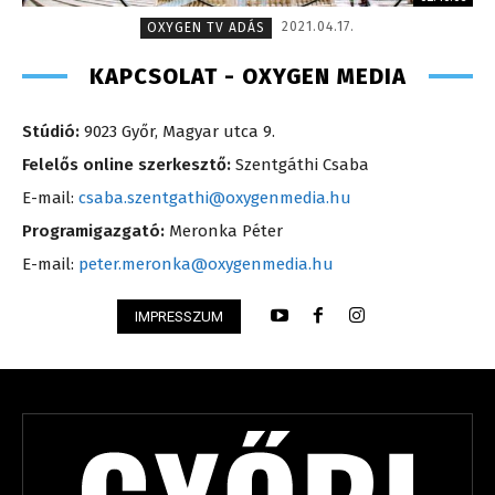
2021.04.17.
OXYGEN TV ADÁS
KAPCSOLAT - OXYGEN MEDIA
Stúdió:
9023 Győr, Magyar utca 9.
Felelős online szerkesztő:
Szentgáthi Csaba
E-mail:
csaba.szentgathi@oxygenmedia.hu
Programigazgató:
Meronka Péter
E-mail:
peter.meronka@oxygenmedia.hu
IMPRESSZUM