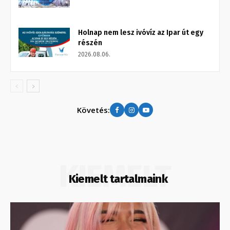
Holnap nem lesz ivóvíz az Ipar út egy
részén
2026.08.06.
Követés:
KIEMELT
Kiemelt tartalmaink