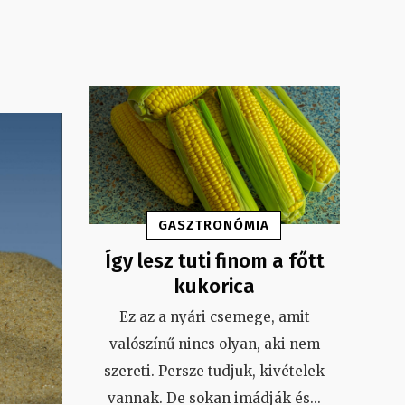
GASZTRONÓMIA
Így lesz tuti finom a főtt
kukorica
Ez az a nyári csemege, amit
valószínű nincs olyan, aki nem
szereti. Persze tudjuk, kivételek
vannak. De sokan imádják és
...