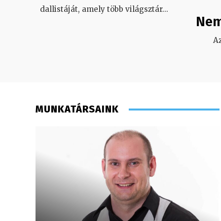
dallistáját, amely több világsztár
...
Nem
A
MUNKATÁRSAINK