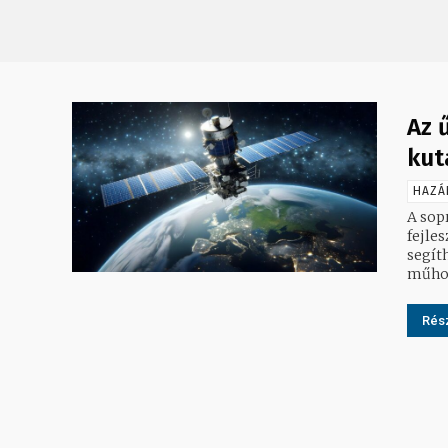
Az 
kut
HAZÁ
A sop
fejle
segíthet
műhol
Rész