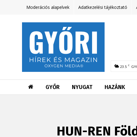
Moderációs alapelvek
Adatkezelési tájékoztató
C
23.5
GY
GYŐR
NYUGAT
HAZÁNK
HUN-REN Föld