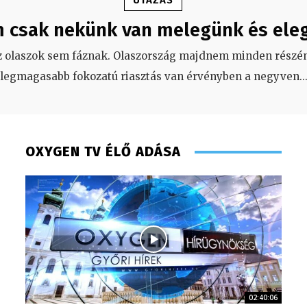
UTAZÁS
 csak nekünk van melegünk és ele
z olaszok sem fáznak. Olaszország majdnem minden részén
legmagasabb fokozatú riasztás van érvényben a negyven
..
OXYGEN TV ÉLŐ ADÁSA
02:40:06