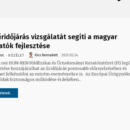
űridőjárás vizsgálatát segíti a magyar
atók fejlesztése
Kiss Bernadett
2025.02.24.
NK - KÖZÉLET
roni HUN-REN Földfizikai és Űrtudományi Kutatóintézet (FI) leg
sztése hozzájárulhat az űridőjárás pontosabb előrejelzéséhez és
 felkészülni az extrém eseményekre is. Az Európai Űrügynökség a
dak biztonságos működése érdekében...
letek...