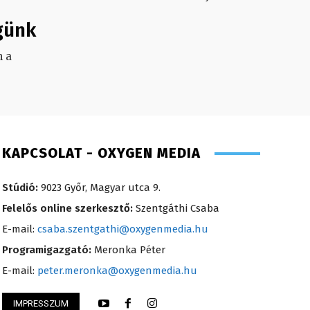
günk
 a
.
KAPCSOLAT - OXYGEN MEDIA
Stúdió:
9023 Győr, Magyar utca 9.
Felelős online szerkesztő:
Szentgáthi Csaba
E-mail:
csaba.szentgathi@oxygenmedia.hu
Programigazgató:
Meronka Péter
E-mail:
peter.meronka@oxygenmedia.hu
IMPRESSZUM