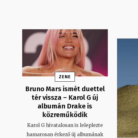
ZENE
Bruno Mars ismét duettel
tér vissza – Karol G új
albumán Drake is
közreműködik
Karol G hivatalosan is leleplezte
hamarosan érkező új albumának