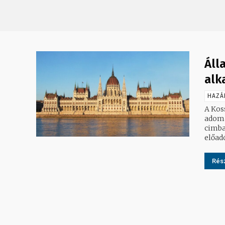
Áll
alk
HAZÁ
A Kos
adományozták. Kossuth 
cimba
előad
Rész