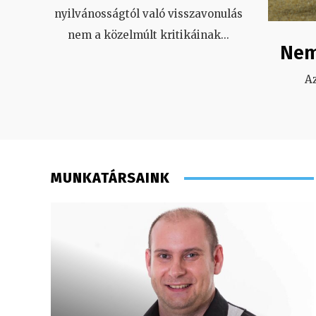
nyilvánosságtól való visszavonulás
nem a közelmúlt kritikáinak
...
Nem
A
MUNKATÁRSAINK