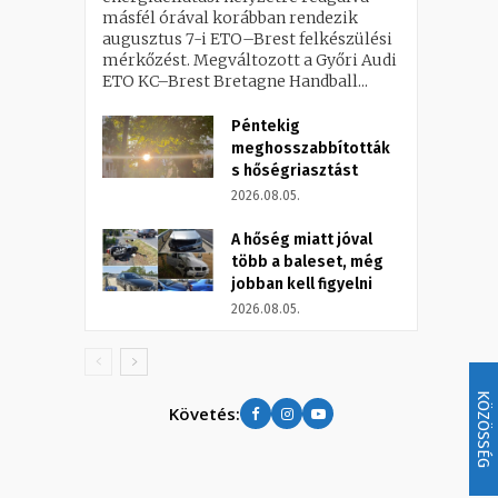
másfél órával korábban rendezik
augusztus 7-i ETO–Brest felkészülési
mérkőzést. Megváltozott a Győri Audi
ETO KC–Brest Bretagne Handball...
Péntekig
meghosszabbították
s hőségriasztást
2026.08.05.
A hőség miatt jóval
több a baleset, még
jobban kell figyelni
2026.08.05.
KÖZÖSSÉG
Követés: