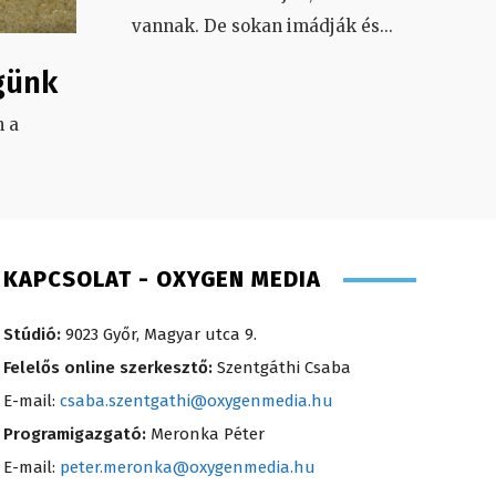
vannak. De sokan imádják és
...
günk
 a
.
KAPCSOLAT - OXYGEN MEDIA
Stúdió:
9023 Győr, Magyar utca 9.
Felelős online szerkesztő:
Szentgáthi Csaba
E-mail:
csaba.szentgathi@oxygenmedia.hu
Programigazgató:
Meronka Péter
E-mail:
peter.meronka@oxygenmedia.hu