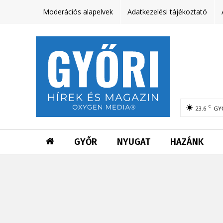
Moderációs alapelvek
Adatkezelési tájékoztató
C
23.6
GY
GYŐR
NYUGAT
HAZÁNK