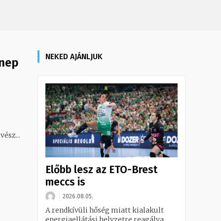
NEKED AJÁNLJUK
nnep
ész...
Előbb lesz az ETO-Brest
meccs is
2026.08.05.
A rendkívüli hőség miatt kialakult
energiaellátási helyzetre reagálva