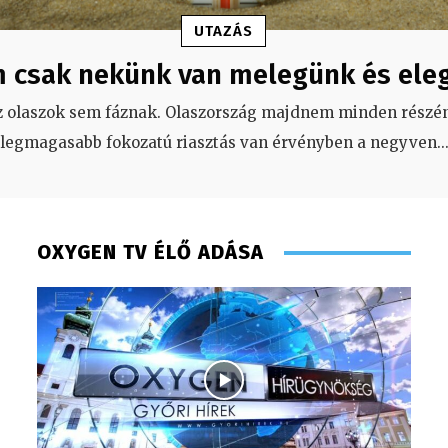
UTAZÁS
 csak nekünk van melegünk és ele
z olaszok sem fáznak. Olaszország majdnem minden részén
legmagasabb fokozatú riasztás van érvényben a negyven
..
OXYGEN TV ÉLŐ ADÁSA