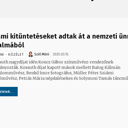
ami kitüntetéseket adtak át a nemzeti ü
almából
Szél Móni
2025.03.15.
NK - KÖZÉLET
suth nagydíjat idén Koncz Gábor színművész-rendezőnek
díjat kapott mások mellett Balog Kálmán
lomművész, Benkő Imre fotográfus, Müller Péter Sziámi
óművész, Petrás Mária népdalénekes és Solymosi Tamás táncműv
letek...