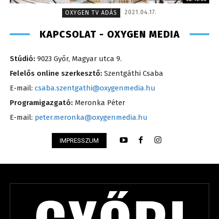
2021.04.17.
OXYGEN TV ADÁS
KAPCSOLAT - OXYGEN MEDIA
Stúdió:
9023 Győr, Magyar utca 9.
Felelős online szerkesztő:
Szentgáthi Csaba
E-mail:
csaba.szentgathi@oxygenmedia.hu
Programigazgató:
Meronka Péter
E-mail:
peter.meronka@oxygenmedia.hu
IMPRESSZUM