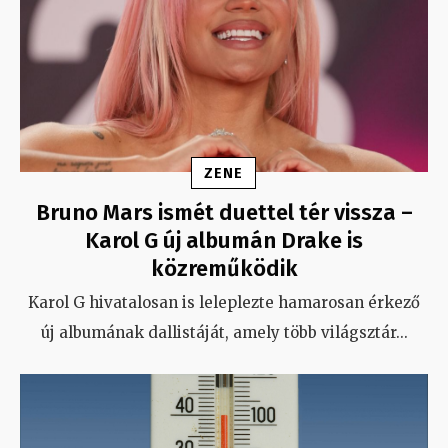
ZENE
Bruno Mars ismét duettel tér vissza –
Karol G új albumán Drake is
közreműködik
Karol G hivatalosan is leleplezte hamarosan érkező
új albumának dallistáját, amely több világsztár
...