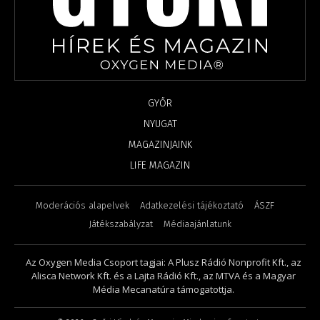
GYŐR
NYUGAT
MAGAZINJAINK
LIFE MAGAZIN
Moderációs alapelvek
Adatkezelési tájékoztató
ÁSZF
Játékszabályzat
Médiaajánlatunk
Az Oxygen Media Csoport tagjai: A Plusz Rádió Nonprofit Kft., az
Alisca Network Kft. és a Lajta Rádió Kft., az MTVA és a Magyar
Média Mecanatúra támogatottja.