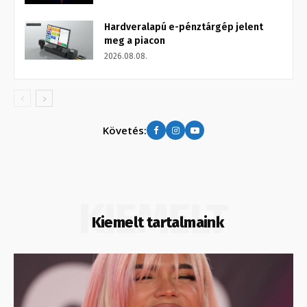
Hardveralapú e-pénztárgép jelent
meg a piacon
2026.08.08.
Követés:
KIEMELT
Kiemelt tartalmaink