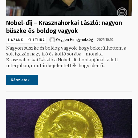
Nobel-díj – Krasznahorkai László: nagyon
büszke és boldog vagyok
Oxygen Hirügynökség
2025.10.10.
HAZÁNK - KULTÚRA
Nagyon büszke és boldog vagyok, hogy bekerülhettem a
sok igazán nagy író és költő sorába - mondta
Krasznahorkai László a Nobel-díj honlapjának adott
interjúban, miután bejelentették, hogy idén ő...
Részletek...