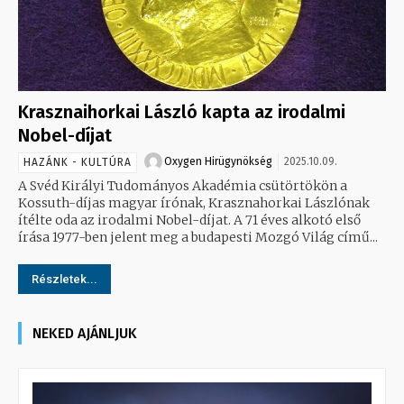
Krasznaihorkai László kapta az irodalmi
Nobel-díjat
Oxygen Hirügynökség
2025.10.09.
HAZÁNK - KULTÚRA
A Svéd Királyi Tudományos Akadémia csütörtökön a
Kossuth-díjas magyar írónak, Krasznahorkai Lászlónak
ítélte oda az irodalmi Nobel-díjat. A 71 éves alkotó első
írása 1977-ben jelent meg a budapesti Mozgó Világ című...
Részletek...
NEKED AJÁNLJUK