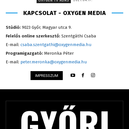
OXYGEN TV ADÁS
KAPCSOLAT - OXYGEN MEDIA
Stúdió:
9023 Győr, Magyar utca 9.
Felelős online szerkesztő:
Szentgáthi Csaba
E-mail:
csaba.szentgathi@oxygenmedia.hu
Programigazgató:
Meronka Péter
E-mail:
peter.meronka@oxygenmedia.hu
IMPRESSZUM