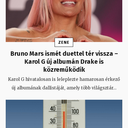
ZENE
Bruno Mars ismét duettel tér vissza –
Karol G új albumán Drake is
közreműködik
Karol G hivatalosan is leleplezte hamarosan érkező
új albumának dallistáját, amely több világsztár
...