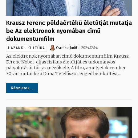
Krausz Ferenc példaértékű életútját mutatja
be Az elektronok nyomában című
dokumentumfilm
Csrefko Judit
2024.12.14.
HAZÁNK - KULTÚRA
Az elektronok nyomában című dokumentumfilm Krausz
Ferenc Nobel-díjas fizikus életútját és tudományos
pályafutását tárja a nézők elé. A film, amelyet december
30-án mutat be a Duna TV, először enged betekintést...
Részletek...