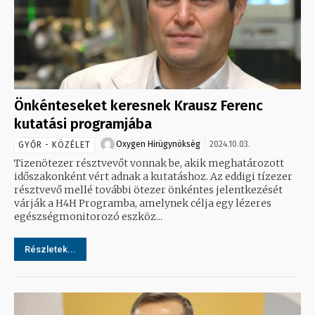
Önkénteseket keresnek Krausz Ferenc
kutatási programjába
Oxygen Hirügynökség
2024.10.03.
GYŐR - KÖZÉLET
Tizenötezer résztvevőt vonnak be, akik meghatározott
időszakonként vért adnak a kutatáshoz. Az eddigi tízezer
résztvevő mellé további ötezer önkéntes jelentkezését
várják a H4H Programba, amelynek célja egy lézeres
egészségmonitorozó eszköz...
Részletek...