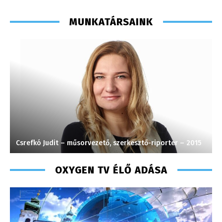
MUNKATÁRSAINK
Csrefkó Judit – műsorvezető, szerkesztő-riporter – 2015
T
OXYGEN TV ÉLŐ ADÁSA