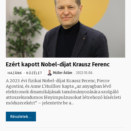
Ezért kapott Nobel-díjat Krausz Ferenc
Müller Ádám
2023.10.06.
HAZÁNK - KÖZÉLET
A 2023. évi fizikai Nobel-díjat Krausz Ferenc, Pierre
Agostini, és Anne L'Huillier kapta „az anyagban lévő
elektronok dinamikájának tanulmányozására szolgáló
attoszekundumos fényimpulzusokat létrehozó kísérleti
módszerekért” – jelentette be a...
Részletek...