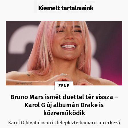
KIEMELT
Kiemelt tartalmaink
ZENE
Bruno Mars ismét duettel tér vissza –
Karol G új albumán Drake is
közreműködik
Karol G hivatalosan is leleplezte hamarosan érkező