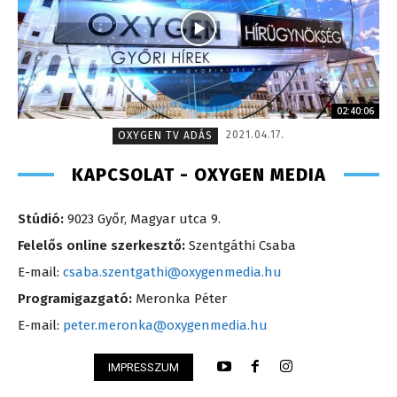
02:40:06
2021.04.17.
OXYGEN TV ADÁS
KAPCSOLAT - OXYGEN MEDIA
Stúdió:
9023 Győr, Magyar utca 9.
Felelős online szerkesztő:
Szentgáthi Csaba
E-mail:
csaba.szentgathi@oxygenmedia.hu
Programigazgató:
Meronka Péter
E-mail:
peter.meronka@oxygenmedia.hu
IMPRESSZUM