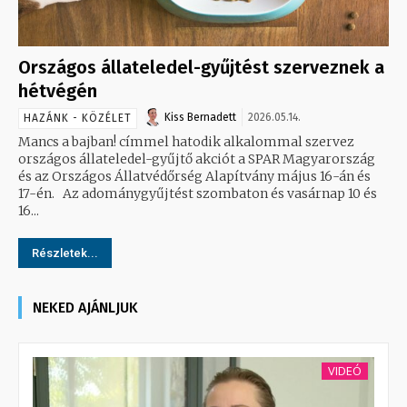
Országos állateledel-gyűjtést szerveznek a
hétvégén
Kiss Bernadett
2026.05.14.
HAZÁNK - KÖZÉLET
Mancs a bajban! címmel hatodik alkalommal szervez
országos állateledel-gyűjtő akciót a SPAR Magyarország
és az Országos Állatvédőrség Alapítvány május 16-án és
17-én. Az adománygyűjtést szombaton és vasárnap 10 és
16...
Részletek...
NEKED AJÁNLJUK
VIDEÓ