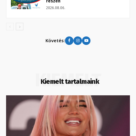
részén
2026.08.06.
Követés:
KIEMELT
Kiemelt tartalmaink