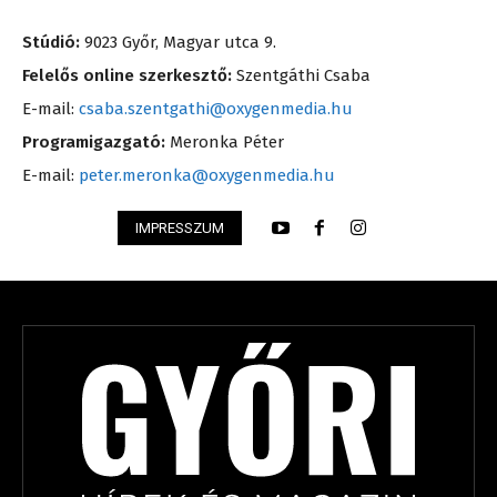
Stúdió:
9023 Győr, Magyar utca 9.
Felelős online szerkesztő:
Szentgáthi Csaba
E-mail:
csaba.szentgathi@oxygenmedia.hu
Programigazgató:
Meronka Péter
E-mail:
peter.meronka@oxygenmedia.hu
IMPRESSZUM