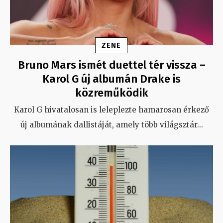
ZENE
Bruno Mars ismét duettel tér vissza –
Karol G új albumán Drake is
közreműködik
Karol G hivatalosan is leleplezte hamarosan érkező
új albumának dallistáját, amely több világsztár
...