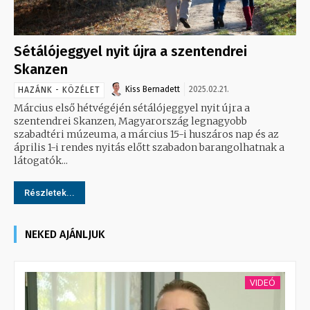
Sétálójeggyel nyit újra a szentendrei
Skanzen
Kiss Bernadett
2025.02.21.
HAZÁNK - KÖZÉLET
Március első hétvégéjén sétálójeggyel nyit újra a
szentendrei Skanzen, Magyarország legnagyobb
szabadtéri múzeuma, a március 15-i huszáros nap és az
április 1-i rendes nyitás előtt szabadon barangolhatnak a
látogatók...
Részletek...
NEKED AJÁNLJUK
VIDEÓ