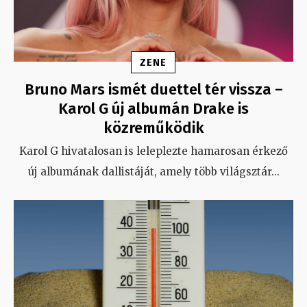
ZENE
Bruno Mars ismét duettel tér vissza –
Karol G új albumán Drake is
közreműködik
Karol G hivatalosan is leleplezte hamarosan érkező
új albumának dallistáját, amely több világsztár
...