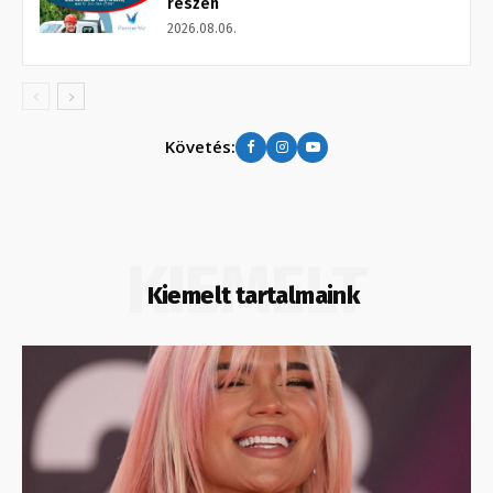
részén
2026.08.06.
Követés:
KIEMELT
Kiemelt tartalmaink