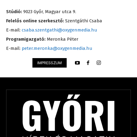
Stúdió:
9023 Győr, Magyar utca 9.
Felelős online szerkesztő:
Szentgáthi Csaba
E-mail:
csaba.szentgathi@oxygenmedia.hu
Programigazgató:
Meronka Péter
E-mail:
peter.meronka@oxygenmedia.hu
IMPRESSZUM