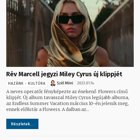
Rév Marcell jegyzi Miley Cyrus új klippjét
Szél Móni
2023.01.14.
HAZÁNK - KULTÚRA
A neves operatőr fényképezte az énekenő Flowers című
klipjét. Új album tavasszal Miley Cyrus legújabb albuma,
az Endless Summer Vacation március 10-én jelenik meg,
ennek előfutár a Flowers. A dalban az...
Részletek...