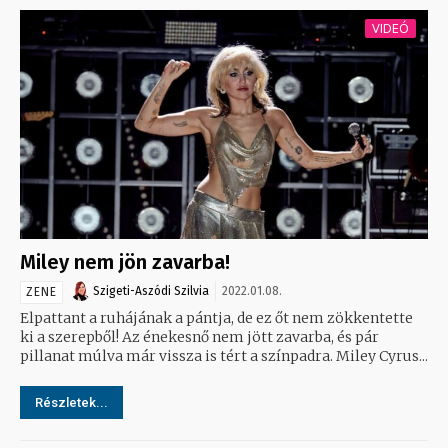
VIDEÓ
Miley nem jön zavarba!
Szigeti-Aszódi Szilvia
2022.01.08.
ZENE
Elpattant a ruhájának a pántja, de ez őt nem zökkentette
ki a szerepből! Az énekesnő nem jött zavarba, és pár
pillanat múlva már vissza is tért a színpadra. Miley Cyrus...
Részletek...