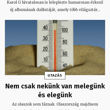
Karol G hivatalosan is leleplezte hamarosan érkező
új albumának dallistáját, amely több világsztár
...
UTAZÁS
Nem csak nekünk van melegünk
és elegünk
Az olaszok sem fáznak. Olaszország majdnem