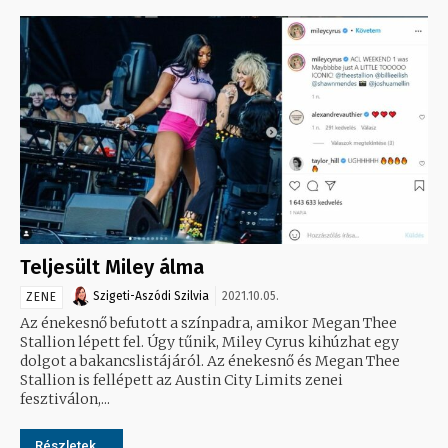
Teljesült Miley álma
Szigeti-Aszódi Szilvia
2021.10.05.
ZENE
Az énekesnő befutott a színpadra, amikor Megan Thee
Stallion lépett fel. Úgy tűnik, Miley Cyrus kihúzhat egy
dolgot a bakancslistájáról. Az énekesnő és Megan Thee
Stallion is fellépett az Austin City Limits zenei
fesztiválon,...
Részletek...