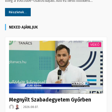
meg a YouTube-csatornáján. Ám ez nem minden....
Részletek...
NEKED AJÁNLJUK
VIDEÓ
Megnyílt Szabadegyetem Győrben
2026.08.07.