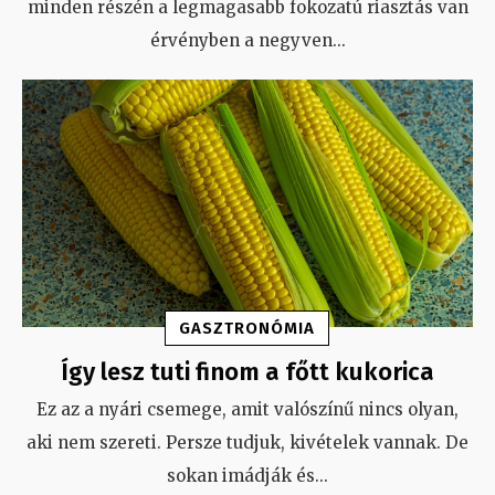
minden részén a legmagasabb fokozatú riasztás van
érvényben a negyven
...
GASZTRONÓMIA
Így lesz tuti finom a főtt kukorica
Ez az a nyári csemege, amit valószínű nincs olyan,
aki nem szereti. Persze tudjuk, kivételek vannak. De
sokan imádják és
...