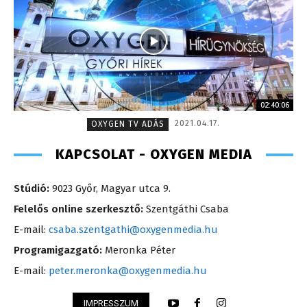
02:40:06
2021.04.17.
OXYGEN TV ADÁS
KAPCSOLAT - OXYGEN MEDIA
Stúdió:
9023 Győr, Magyar utca 9.
Felelős online szerkesztő:
Szentgáthi Csaba
E-mail:
csaba.szentgathi@oxygenmedia.hu
Programigazgató:
Meronka Péter
E-mail:
peter.meronka@oxygenmedia.hu
IMPRESSZUM