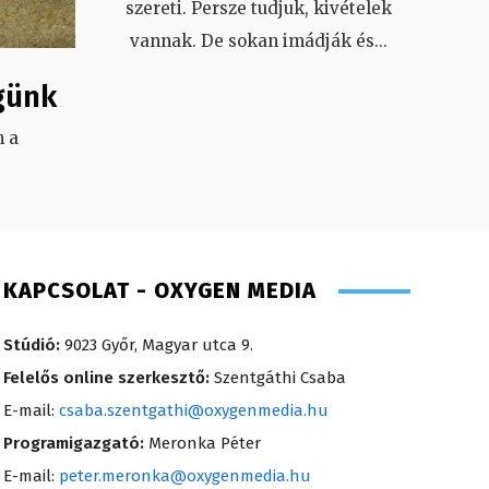
szereti. Persze tudjuk, kivételek
vannak. De sokan imádják és
...
günk
 a
.
KAPCSOLAT - OXYGEN MEDIA
Stúdió:
9023 Győr, Magyar utca 9.
Felelős online szerkesztő:
Szentgáthi Csaba
E-mail:
csaba.szentgathi@oxygenmedia.hu
Programigazgató:
Meronka Péter
E-mail:
peter.meronka@oxygenmedia.hu