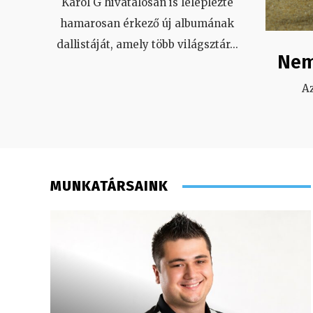
Karol G hivatalosan is leleplezte
hamarosan érkező új albumának
dallistáját, amely több világsztár
...
Nem
A
MUNKATÁRSAINK