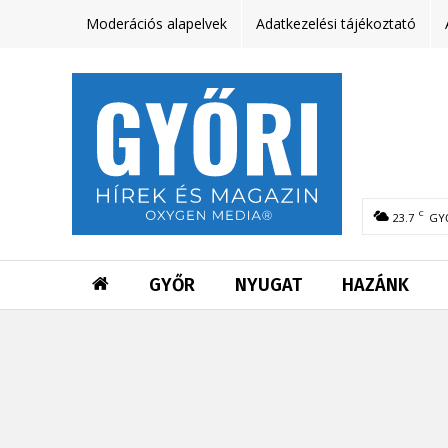
Moderációs alapelvek
Adatkezelési tájékoztató
C
23.7
GY
GYŐR
NYUGAT
HAZÁNK