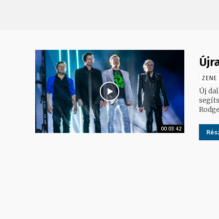
Újr
ZENE
Új dal
segíts
Rodger
00:03:42
Rész