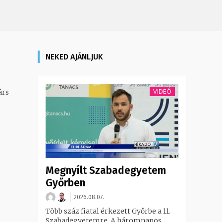
NEKED AJÁNLJUK
VIDEÓ
árs
Megnyílt Szabadegyetem
Győrben
2026.08.07.
Több száz fiatal érkezett Győrbe a 11.
Szabadegyetemre. A háromnapos