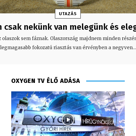
UTAZÁS
 csak nekünk van melegünk és ele
z olaszok sem fáznak. Olaszország majdnem minden részén
legmagasabb fokozatú riasztás van érvényben a negyven
..
OXYGEN TV ÉLŐ ADÁSA