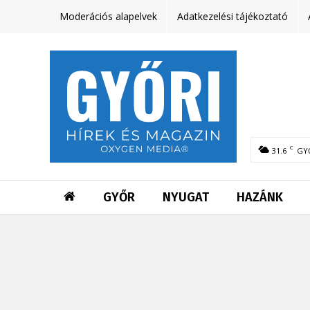
Moderációs alapelvek
Adatkezelési tájékoztató
C
31.6
GY
GYŐR
NYUGAT
HAZÁNK