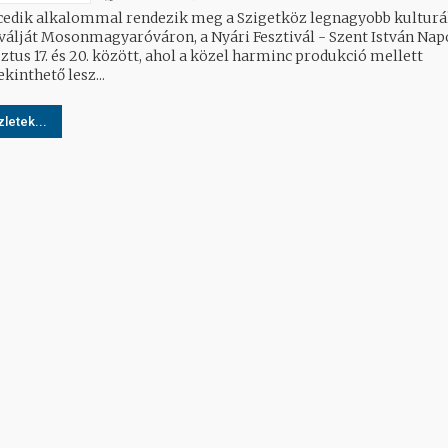
cedik alkalommal rendezik meg a Szigetköz legnagyobb kulturá
iválját Mosonmagyaróváron, a Nyári Fesztivál - Szent István Nap
ztus 17. és 20. között, ahol a közel harminc produkció mellett
kinthető lesz...
letek...