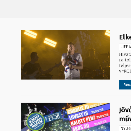
Elk
LIFE 
Hivata
rajto
telje
v=RQ
Rész
Jöv
műv
NYUG