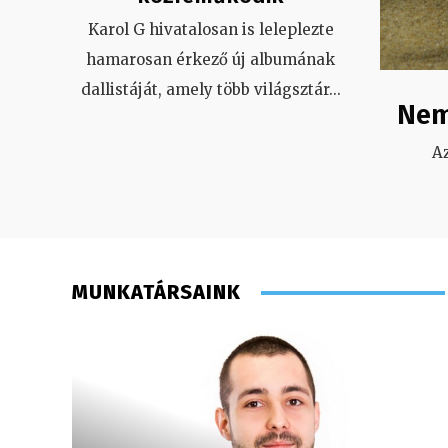
Karol G hivatalosan is leleplezte
hamarosan érkező új albumának
dallistáját, amely több világsztár
...
Nem
A
MUNKATÁRSAINK