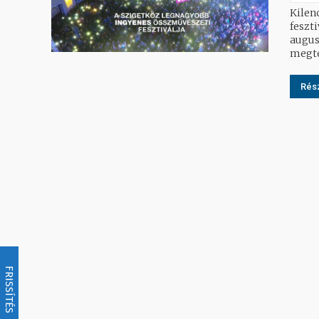
Kilen
feszt
augus
megte
Rész
FRISSÍTÉS