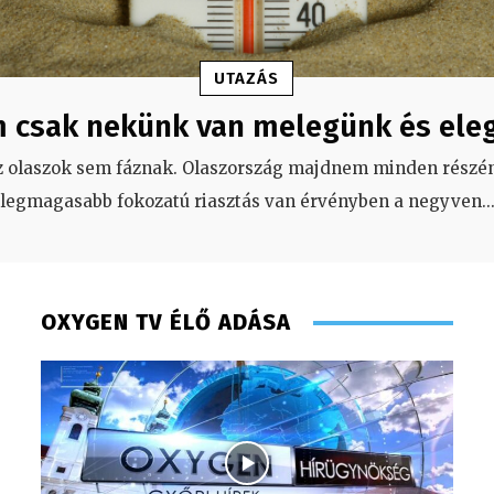
UTAZÁS
 csak nekünk van melegünk és ele
z olaszok sem fáznak. Olaszország majdnem minden részén
legmagasabb fokozatú riasztás van érvényben a negyven
..
OXYGEN TV ÉLŐ ADÁSA