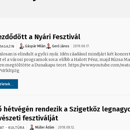
ezdődött a Nyári Fesztivál
Gáspár Milán
Gerő János
2019.06.17.
MAGAZIN
losan is elindult a győri nyár. Idén ráadásul mindjárt két koncer
lt el a városi programok sora: előbb a Halott Pénz, majd Rúzsa Ma
sen megtöltötte a Dunakapu teret. https://www.youtube.com/wat
PnYkltp2g
letek...
ő hétvégén rendezik a Szigetköz legnagy
észeti fesztiválját
Müller Ádám
2018.08.12.
AT - KULTÚRA