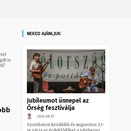
NEKED AJÁNLJUK
ttel
gdi is
ch?
Jubileumot ünnepel az
Őrség fesztiválja
obb
2026.08.07.
Szombaton kezdődik és augusztus 23-
ig várja az érdeklődőket a jubileumi,