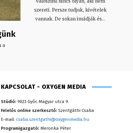
valószínű nincs olyan, aki nem
szereti. Persze tudjuk, kivételek
vannak. De sokan imádják és
...
günk
 a
.
KAPCSOLAT - OXYGEN MEDIA
Stúdió:
9023 Győr, Magyar utca 9.
Felelős online szerkesztő:
Szentgáthi Csaba
E-mail:
csaba.szentgathi@oxygenmedia.hu
Programigazgató:
Meronka Péter