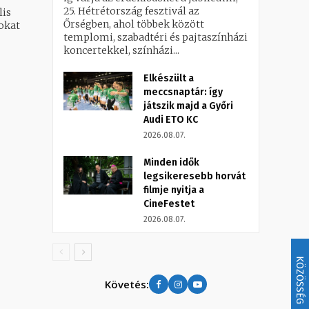
25. Hétrétország fesztivál az
lis
Őrségben, ahol többek között
okat
templomi, szabadtéri és pajtaszínházi
koncertekkel, színházi...
Elkészült a
meccsnaptár: így
játszik majd a Győri
Audi ETO KC
2026.08.07.
Minden idők
legsikeresebb horvát
filmje nyitja a
CineFestet
2026.08.07.
KÖZÖSSÉG
Követés: