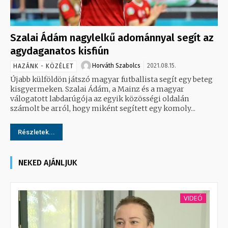
Szalai Ádám nagylelkű adománnyal segít az
agydaganatos kisfiún
Horváth Szabolcs
2021.08.15.
HAZÁNK - KÖZÉLET
Újabb külföldön játszó magyar futballista segít egy beteg
kisgyermeken. Szalai Ádám, a Mainz és a magyar
válogatott labdarúgója az egyik közösségi oldalán
számolt be arról, hogy miként segített egy komoly...
Részletek...
NEKED AJÁNLJUK
VIDEÓ