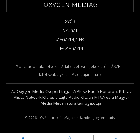
GYŐR
NYUGAT
MAGAZINJAINK
LIFE MAGAZIN
Moderációs alapelvek
Adatkezelési tájékoztató
ÁSZF
Játékszabályzat
Médiaajánlatunk
Az Oxygen Media Csoport tagjai: A Plusz Rádió Nonprofit Kft., az
Alisca Network Kft. és a Lajta Rádió Kft., az MTVA és a Magyar
Média Mecanatúra támogatottja.
©
2026
- Győri Hírek és Magazin. Minden jog fenntartva.