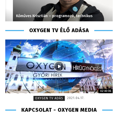
Kőműves Krisztián – programozó, technikus
V
OXYGEN TV ÉLŐ ADÁSA
02:40:06
2021.04.17.
OXYGEN TV ADÁS
KAPCSOLAT - OXYGEN MEDIA