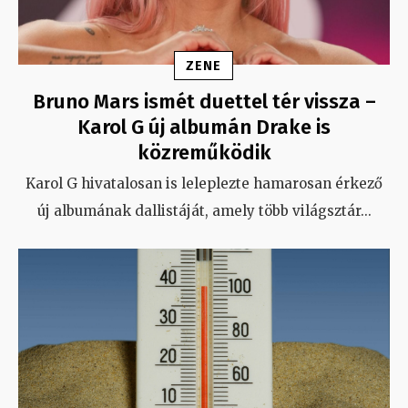
ZENE
Bruno Mars ismét duettel tér vissza –
Karol G új albumán Drake is
közreműködik
Karol G hivatalosan is leleplezte hamarosan érkező
új albumának dallistáját, amely több világsztár
...