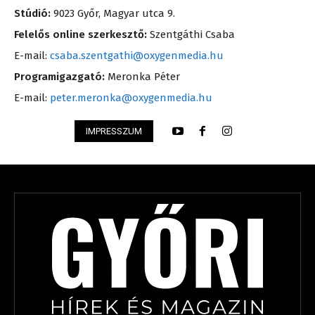
Stúdió:
9023 Győr, Magyar utca 9.
Felelős online szerkesztő:
Szentgáthi Csaba
E-mail:
csaba.szentgathi@oxygenmedia.hu
Programigazgató:
Meronka Péter
E-mail:
peter.meronka@oxygenmedia.hu
IMPRESSZUM