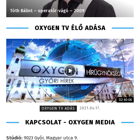
Szél Móni – szerkesztő-riporter
OXYGEN TV ÉLŐ ADÁSA
02:40:06
2021.04.17.
OXYGEN TV ADÁS
KAPCSOLAT - OXYGEN MEDIA
Stúdió:
9023 Győr, Magyar utca 9.