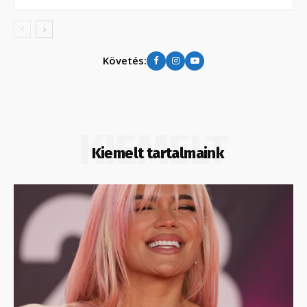
Követés:
KIEMELT
Kiemelt tartalmaink