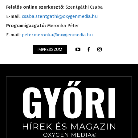
Felelős online szerkesztő:
Szentgáthi Csaba
E-mail:
csaba.szentgathi@oxygenmedia.hu
Programigazgató:
Meronka Péter
E-mail:
peter.meronka@oxygenmedia.hu
IMPRESSZUM