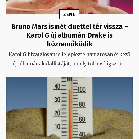
ZENE
Bruno Mars ismét duettel tér vissza –
Karol G új albumán Drake is
közreműködik
Karol G hivatalosan is leleplezte hamarosan érkező
új albumának dallistáját, amely több világsztár
...