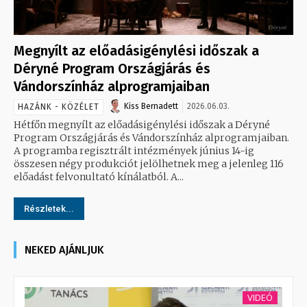
Megnyílt az előadásigénylési időszak a
Déryné Program Országjárás és
Vándorszínház alprogramjaiban
Kiss Bernadett
2026.06.03.
HAZÁNK - KÖZÉLET
Hétfőn megnyílt az előadásigénylési időszak a Déryné
Program Országjárás és Vándorszínház alprogramjaiban.
A programba regisztrált intézmények június 14-ig
összesen négy produkciót jelölhetnek meg a jelenleg 116
előadást felvonultató kínálatból. A...
Részletek...
NEKED AJÁNLJUK
VIDEÓ