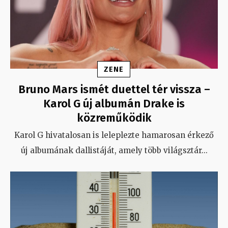
ZENE
Bruno Mars ismét duettel tér vissza –
Karol G új albumán Drake is
közreműködik
Karol G hivatalosan is leleplezte hamarosan érkező
új albumának dallistáját, amely több világsztár
...