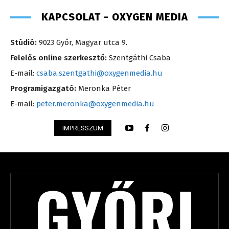
KAPCSOLAT - OXYGEN MEDIA
Stúdió:
9023 Győr, Magyar utca 9.
Felelős online szerkesztő:
Szentgáthi Csaba
E-mail:
csaba.szentgathi@oxygenmedia.hu
Programigazgató:
Meronka Péter
E-mail:
peter.meronka@oxygenmedia.hu
IMPRESSZUM