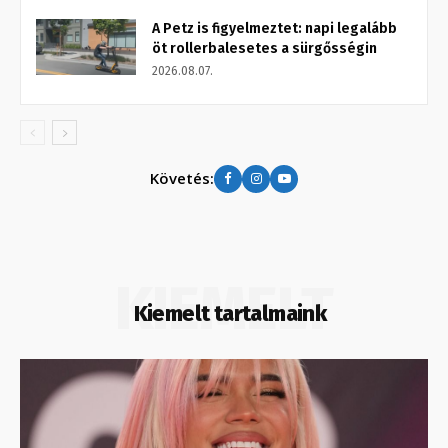
A Petz is figyelmeztet: napi legalább
öt rollerbalesetes a sürgősségin
2026.08.07.
Követés:
KIEMELT
Kiemelt tartalmaink