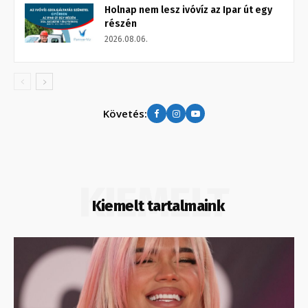
Holnap nem lesz ivóvíz az Ipar út egy
részén
2026.08.06.
Követés:
KIEMELT
Kiemelt tartalmaink