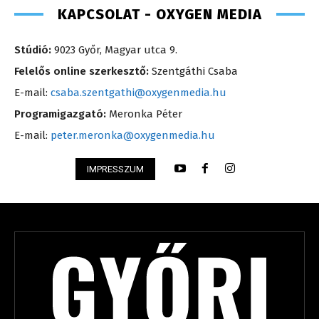
KAPCSOLAT - OXYGEN MEDIA
Stúdió:
9023 Győr, Magyar utca 9.
Felelős online szerkesztő:
Szentgáthi Csaba
E-mail:
csaba.szentgathi@oxygenmedia.hu
Programigazgató:
Meronka Péter
E-mail:
peter.meronka@oxygenmedia.hu
IMPRESSZUM