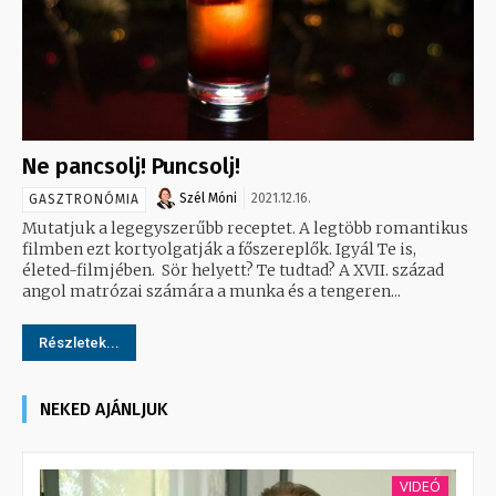
Ne pancsolj! Puncsolj!
Szél Móni
2021.12.16.
GASZTRONÓMIA
Mutatjuk a legegyszerűbb receptet. A legtöbb romantikus
filmben ezt kortyolgatják a főszereplők. Igyál Te is,
életed-filmjében. Sör helyett? Te tudtad? A XVII. század
angol matrózai számára a munka és a tengeren...
Részletek...
NEKED AJÁNLJUK
VIDEÓ