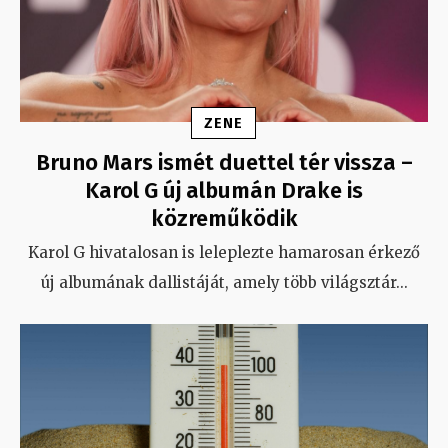
ZENE
Bruno Mars ismét duettel tér vissza –
Karol G új albumán Drake is
közreműködik
Karol G hivatalosan is leleplezte hamarosan érkező
új albumának dallistáját, amely több világsztár
...