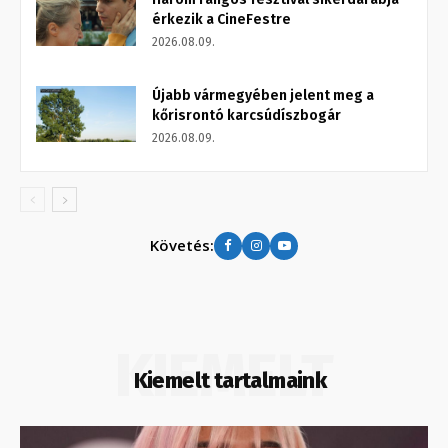
érkezik a CineFestre
2026.08.09.
Újabb vármegyében jelent meg a
kőrisrontó karcsúdíszbogár
2026.08.09.
Követés:
KIEMELT
Kiemelt tartalmaink