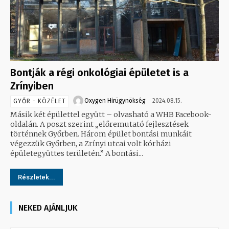
Bontják a régi onkológiai épületet is a
Zrínyiben
Oxygen Hirügynökség
2024.08.15.
GYŐR - KÖZÉLET
Másik két épülettel együtt – olvasható a WHB Facebook-
oldalán. A poszt szerint „előremutató fejlesztések
történnek Győrben. Három épület bontási munkáit
végezzük Győrben, a Zrínyi utcai volt kórházi
épületegyüttes területén.” A bontási...
Részletek...
NEKED AJÁNLJUK