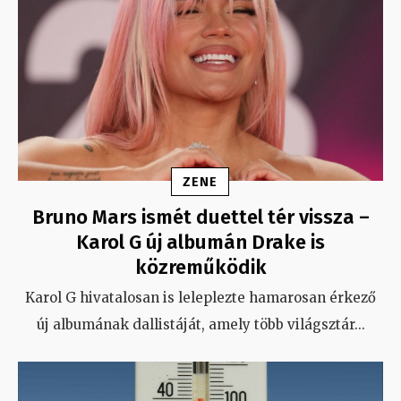
ZENE
Bruno Mars ismét duettel tér vissza –
Karol G új albumán Drake is
közreműködik
Karol G hivatalosan is leleplezte hamarosan érkező
új albumának dallistáját, amely több világsztár
...