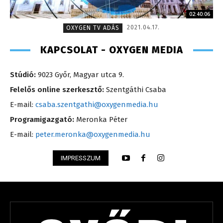
02:40:06
2021.04.17.
OXYGEN TV ADÁS
KAPCSOLAT - OXYGEN MEDIA
Stúdió:
9023 Győr, Magyar utca 9.
Felelős online szerkesztő:
Szentgáthi Csaba
E-mail:
csaba.szentgathi@oxygenmedia.hu
Programigazgató:
Meronka Péter
E-mail:
peter.meronka@oxygenmedia.hu
IMPRESSZUM