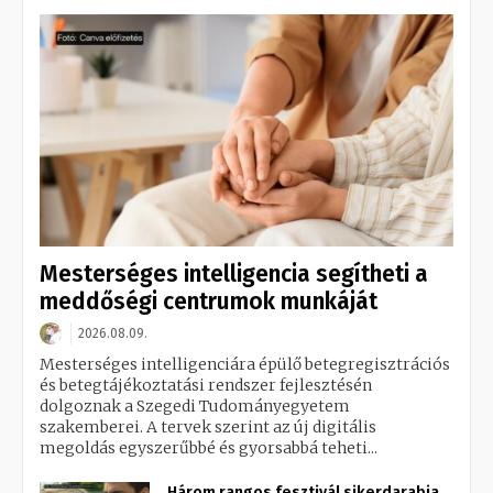
Mesterséges intelligencia segítheti a
meddőségi centrumok munkáját
2026.08.09.
Mesterséges intelligenciára épülő betegregisztrációs
és betegtájékoztatási rendszer fejlesztésén
dolgoznak a Szegedi Tudományegyetem
szakemberei. A tervek szerint az új digitális
megoldás egyszerűbbé és gyorsabbá teheti...
Három rangos fesztivál sikerdarabja