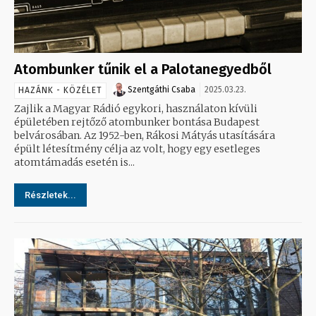
Atombunker tűnik el a Palotanegyedből
Szentgáthi Csaba
2025.03.23.
HAZÁNK - KÖZÉLET
Zajlik a Magyar Rádió egykori, használaton kívüli
épületében rejtőző atombunker bontása Budapest
belvárosában. Az 1952-ben, Rákosi Mátyás utasítására
épült létesítmény célja az volt, hogy egy esetleges
atomtámadás esetén is...
Részletek...