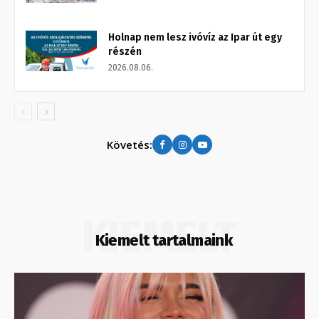
Holnap nem lesz ivóvíz az Ipar út egy
részén
2026.08.06.
Követés:
KIEMELT
Kiemelt tartalmaink