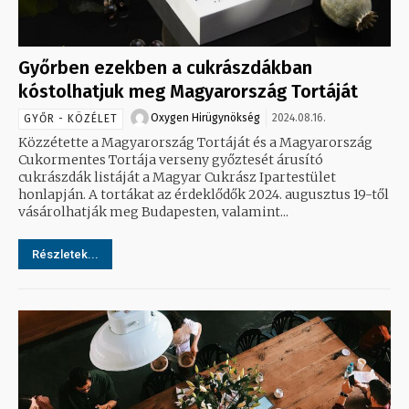
Győrben ezekben a cukrászdákban
kóstolhatjuk meg Magyarország Tortáját
Oxygen Hirügynökség
2024.08.16.
GYŐR - KÖZÉLET
Közzétette a Magyarország Tortáját és a Magyarország
Cukormentes Tortája verseny győztesét árusító
cukrászdák listáját a Magyar Cukrász Ipartestület
honlapján. A tortákat az érdeklődők 2024. augusztus 19-től
vásárolhatják meg Budapesten, valamint...
Részletek...