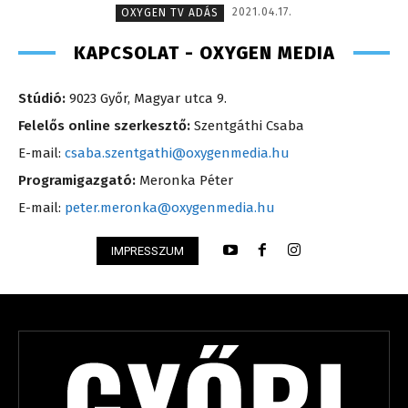
2021.04.17.
OXYGEN TV ADÁS
KAPCSOLAT - OXYGEN MEDIA
Stúdió:
9023 Győr, Magyar utca 9.
Felelős online szerkesztő:
Szentgáthi Csaba
E-mail:
csaba.szentgathi@oxygenmedia.hu
Programigazgató:
Meronka Péter
E-mail:
peter.meronka@oxygenmedia.hu
IMPRESSZUM