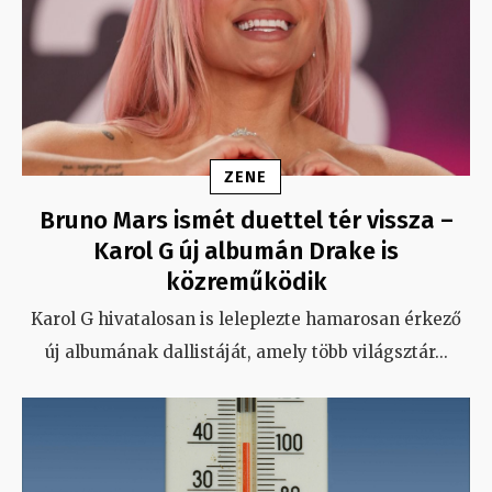
ZENE
Bruno Mars ismét duettel tér vissza –
Karol G új albumán Drake is
közreműködik
Karol G hivatalosan is leleplezte hamarosan érkező
új albumának dallistáját, amely több világsztár
...