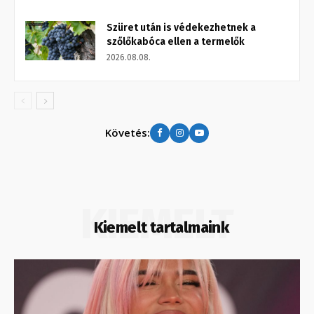
Szüret után is védekezhetnek a
szőlőkabóca ellen a termelők
2026.08.08.
Követés:
KIEMELT
Kiemelt tartalmaink