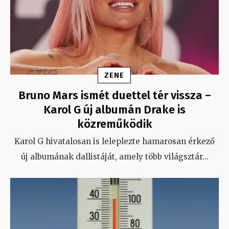
ZENE
Bruno Mars ismét duettel tér vissza –
Karol G új albumán Drake is
közreműködik
Karol G hivatalosan is leleplezte hamarosan érkező
új albumának dallistáját, amely több világsztár
...