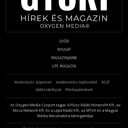
GYŐR
NYUGAT
MAGAZINJAINK
LIFE MAGAZIN
Moderációs alapelvek
Adatkezelési tájékoztató
ÁSZF
Játékszabályzat
Médiaajánlatunk
Az Oxygen Media Csoport tagjai: A Plusz Rádió Nonprofit Kft., az
Alisca Network Kft. és a Lajta Rádió Kft., az MTVA és a Magyar
Média Mecanatúra támogatottja.