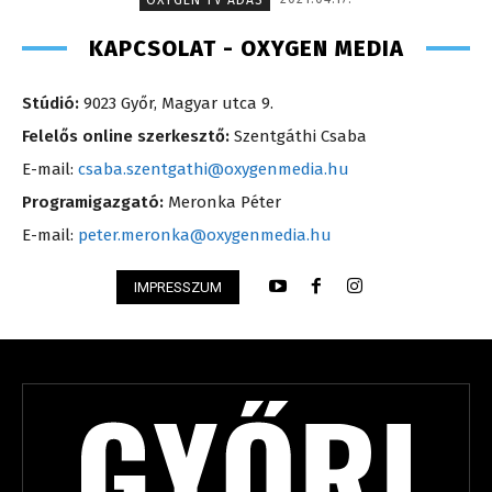
KAPCSOLAT - OXYGEN MEDIA
Stúdió:
9023 Győr, Magyar utca 9.
Felelős online szerkesztő:
Szentgáthi Csaba
E-mail:
csaba.szentgathi@oxygenmedia.hu
Programigazgató:
Meronka Péter
E-mail:
peter.meronka@oxygenmedia.hu
IMPRESSZUM