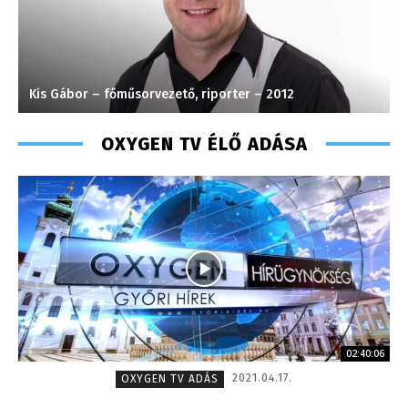
Kis Gábor – főműsorvezető, riporter – 2012
H
OXYGEN TV ÉLŐ ADÁSA
02:40:06
2021.04.17.
OXYGEN TV ADÁS