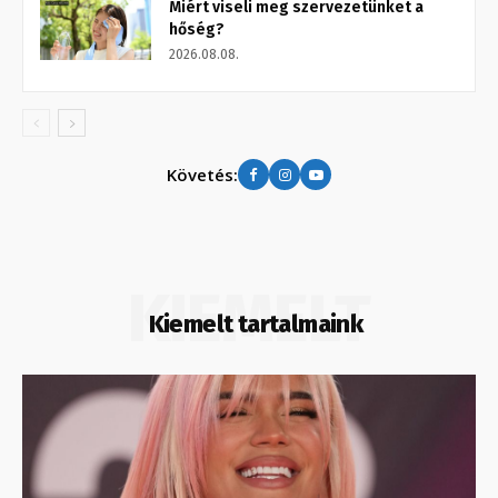
Miért viseli meg szervezetünket a
hőség?
2026.08.08.
Követés:
KIEMELT
Kiemelt tartalmaink