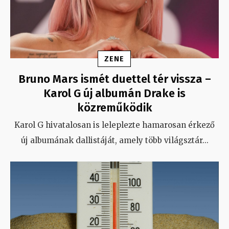
ZENE
Bruno Mars ismét duettel tér vissza –
Karol G új albumán Drake is
közreműködik
Karol G hivatalosan is leleplezte hamarosan érkező
új albumának dallistáját, amely több világsztár
...