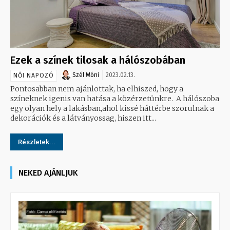
Ezek a színek tilosak a hálószobában
Szél Móni
2023.02.13.
NŐI NAPOZÓ
Pontosabban nem ajánlottak, ha elhiszed, hogy a
színeknek igenis van hatása a közérzetünkre. A hálószoba
egy olyan hely a lakásban,ahol kissé háttérbe szorulnak a
dekorációk és a látványossag, hiszen itt...
Részletek...
NEKED AJÁNLJUK