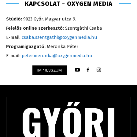
KAPCSOLAT - OXYGEN MEDIA
Stúdió:
9023 Győr, Magyar utca 9.
Felelős online szerkesztő:
Szentgáthi Csaba
E-mail:
csaba.szentgathi@oxygenmedia.hu
Programigazgató:
Meronka Péter
E-mail:
peter.meronka@oxygenmedia.hu
IMPRESSZUM