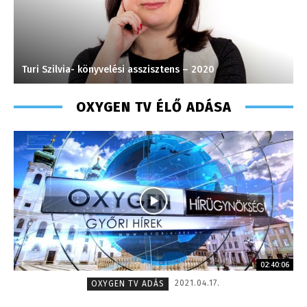
via- könyvelési asszisztens – 2020
Szél Móni – sze
OXYGEN TV ÉLŐ ADÁSA
02:40:06
2021.04.17.
OXYGEN TV ADÁS