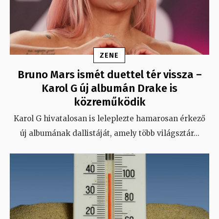
ZENE
Bruno Mars ismét duettel tér vissza –
Karol G új albumán Drake is
közreműködik
Karol G hivatalosan is leleplezte hamarosan érkező
új albumának dallistáját, amely több világsztár
...