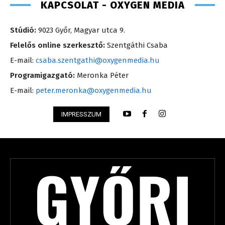
KAPCSOLAT - OXYGEN MEDIA
Stúdió:
9023 Győr, Magyar utca 9.
Felelős online szerkesztő:
Szentgáthi Csaba
E-mail:
csaba.szentgathi@oxygenmedia.hu
Programigazgató:
Meronka Péter
E-mail:
peter.meronka@oxygenmedia.hu
IMPRESSZUM