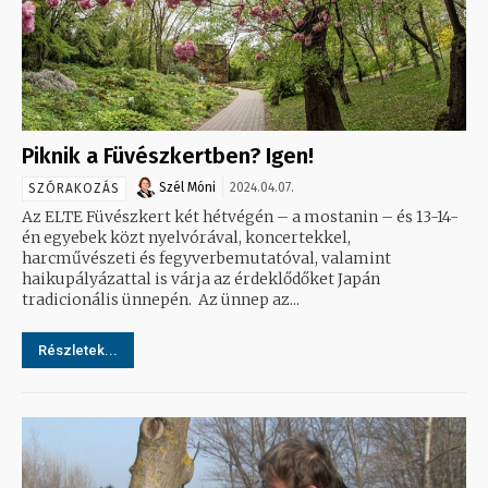
Piknik a Füvészkertben? Igen!
Szél Móni
2024.04.07.
SZÓRAKOZÁS
Az ELTE Füvészkert két hétvégén – a mostanin – és 13-14-
én egyebek közt nyelvórával, koncertekkel,
harcművészeti és fegyverbemutatóval, valamint
haikupályázattal is várja az érdeklődőket Japán
tradicionális ünnepén. Az ünnep az...
Részletek...