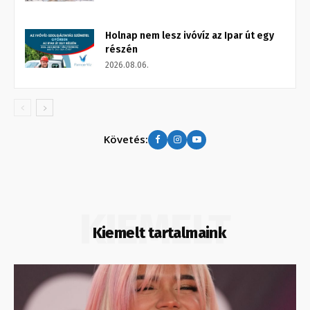
Holnap nem lesz ivóvíz az Ipar út egy
részén
2026.08.06.
Követés:
KIEMELT
Kiemelt tartalmaink