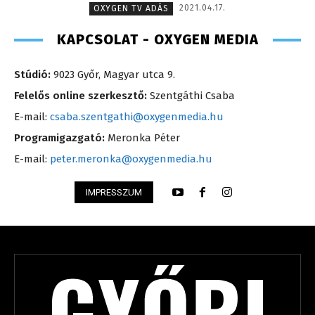
2021.04.17.
OXYGEN TV ADÁS
KAPCSOLAT - OXYGEN MEDIA
Stúdió:
9023 Győr, Magyar utca 9.
Felelős online szerkesztő:
Szentgáthi Csaba
E-mail:
csaba.szentgathi@oxygenmedia.hu
Programigazgató:
Meronka Péter
E-mail:
peter.meronka@oxygenmedia.hu
IMPRESSZUM