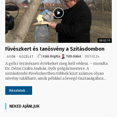
00:02:10
Füvészkert és tanösvény a Szitásdombon
Kálé Brigitta
Tóth Bálint
2021.02.24.
GYŐR - KÖZÉLET
A győri természeti értékeket meg kell védeni. – mondta
Dr. Dézsi Csaba András, Győr polgármestere. A
szitásdombi Füvészkertben többek közt számos olyan
növény található, amik például a levegő tisztaságához...
Részletek...
NEKED AJÁNLJUK