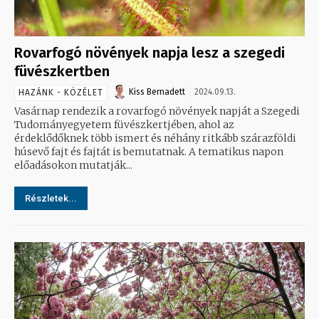
Rovarfogó növények napja lesz a szegedi
füvészkertben
Kiss Bernadett
2024.09.13.
HAZÁNK - KÖZÉLET
Vasárnap rendezik a rovarfogó növények napját a Szegedi
Tudományegyetem füvészkertjében, ahol az
érdeklődőknek több ismert és néhány ritkább szárazföldi
húsevő fajt és fajtát is bemutatnak. A tematikus napon
előadásokon mutatják...
Részletek...