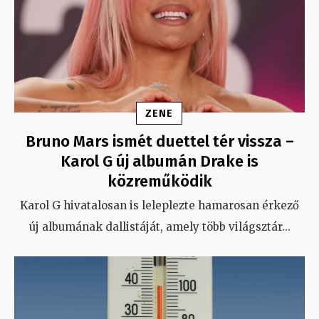
ZENE
Bruno Mars ismét duettel tér vissza –
Karol G új albumán Drake is
közreműködik
Karol G hivatalosan is leleplezte hamarosan érkező
új albumának dallistáját, amely több világsztár
...