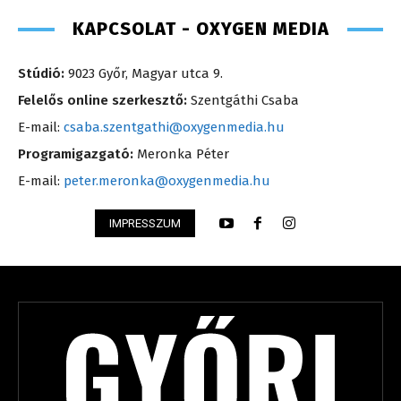
KAPCSOLAT - OXYGEN MEDIA
Stúdió:
9023 Győr, Magyar utca 9.
Felelős online szerkesztő:
Szentgáthi Csaba
E-mail:
csaba.szentgathi@oxygenmedia.hu
Programigazgató:
Meronka Péter
E-mail:
peter.meronka@oxygenmedia.hu
IMPRESSZUM