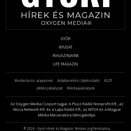
GYŐR
NYUGAT
MAGAZINJAINK
LIFE MAGAZIN
Moderációs alapelvek
Adatkezelési tájékoztató
ÁSZF
Játékszabályzat
Médiaajánlatunk
Az Oxygen Media Csoport tagjai: A Plusz Rádió Nonprofit Kft., az
Alisca Network Kft. és a Lajta Rádió Kft., az MTVA és a Magyar
Média Mecanatúra támogatottja.
©
2026
- Győri Hírek és Magazin. Minden jog fenntartva.