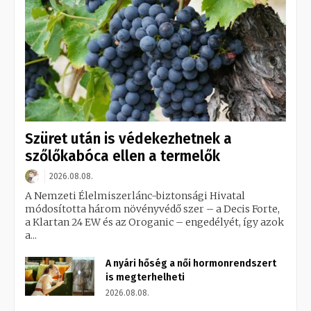
Szüret után is védekezhetnek a
szőlőkabóca ellen a termelők
2026.08.08.
A Nemzeti Élelmiszerlánc-biztonsági Hivatal
módosította három növényvédő szer – a Decis Forte,
a Klartan 24 EW és az Oroganic – engedélyét, így azok
a...
A nyári hőség a női hormonrendszert
is megterhelheti
2026.08.08.