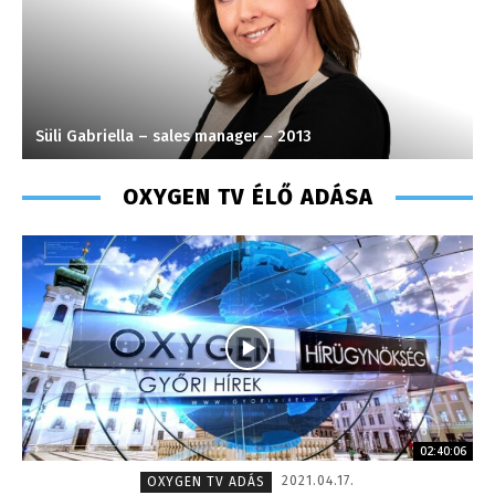
Torma Anikó – irodavezető – 2008
OXYGEN TV ÉLŐ ADÁSA
02:40:06
2021.04.17.
OXYGEN TV ADÁS