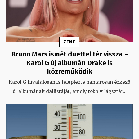
ZENE
Bruno Mars ismét duettel tér vissza –
Karol G új albumán Drake is
közreműködik
Karol G hivatalosan is leleplezte hamarosan érkező
új albumának dallistáját, amely több világsztár
...