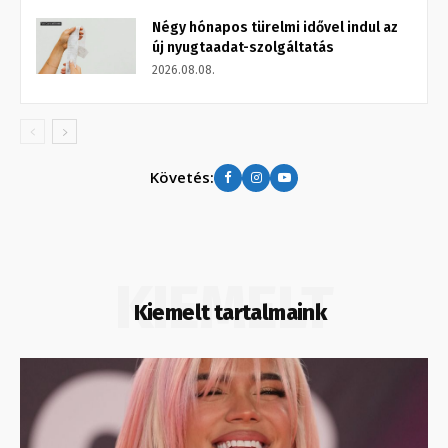
Négy hónapos türelmi idővel indul az
új nyugtaadat-szolgáltatás
2026.08.08.
Követés:
KIEMELT
Kiemelt tartalmaink