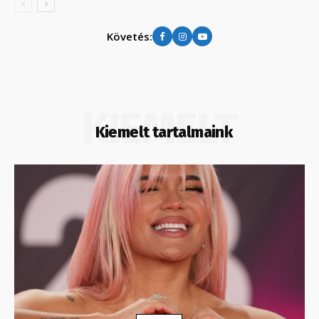
Követés:
KIEMELT
Kiemelt tartalmaink