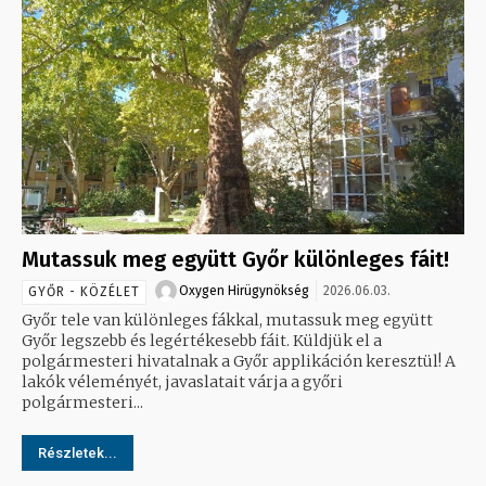
Mutassuk meg együtt Győr különleges fáit!
Oxygen Hirügynökség
2026.06.03.
GYŐR - KÖZÉLET
Győr tele van különleges fákkal, mutassuk meg együtt
Győr legszebb és legértékesebb fáit. Küldjük el a
polgármesteri hivatalnak a Győr applikáción keresztül! A
lakók véleményét, javaslatait várja a győri
polgármesteri...
Részletek...