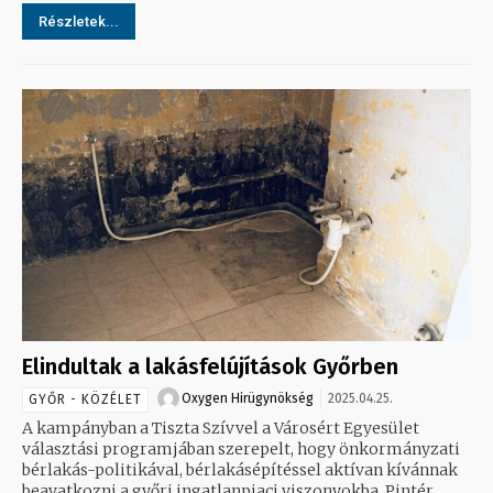
Részletek...
Elindultak a lakásfelújítások Győrben
Oxygen Hirügynökség
2025.04.25.
GYŐR - KÖZÉLET
A kampányban a Tiszta Szívvel a Városért Egyesület
választási programjában szerepelt, hogy önkormányzati
bérlakás-politikával, bérlakásépítéssel aktívan kívánnak
beavatkozni a győri ingatlanpiaci viszonyokba. Pintér