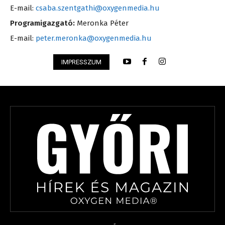
E-mail:
csaba.szentgathi@oxygenmedia.hu
Programigazgató:
Meronka Péter
E-mail:
peter.meronka@oxygenmedia.hu
IMPRESSZUM