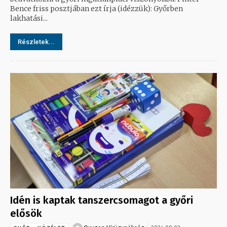
Bence friss posztjában ezt írja (idézzük): Győrben
lakhatási...
Részletek...
Idén is kaptak tanszercsomagot a győri
elősök