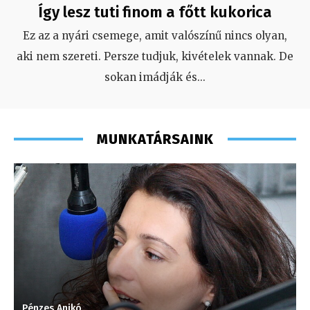
Így lesz tuti finom a főtt kukorica
Ez az a nyári csemege, amit valószínű nincs olyan,
aki nem szereti. Persze tudjuk, kivételek vannak. De
sokan imádják és
...
MUNKATÁRSAINK
Pénzes Anikó
P