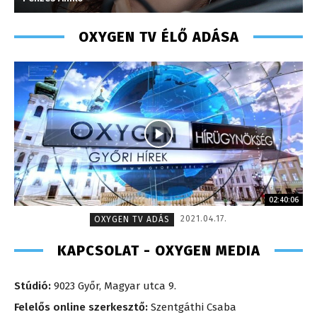
OXYGEN TV ÉLŐ ADÁSA
02:40:06
2021.04.17.
OXYGEN TV ADÁS
KAPCSOLAT - OXYGEN MEDIA
Stúdió:
9023 Győr, Magyar utca 9.
Felelős online szerkesztő:
Szentgáthi Csaba