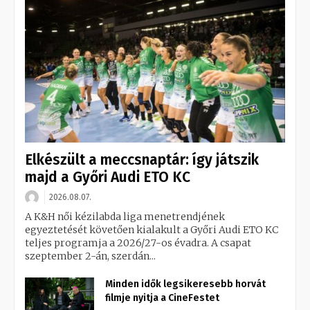
Elkészült a meccsnaptár: így játszik
majd a Győri Audi ETO KC
2026.08.07.
A K&H női kézilabda liga menetrendjének
egyeztetését követően kialakult a Győri Audi ETO KC
teljes programja a 2026/27-os évadra. A csapat
szeptember 2-án, szerdán...
Minden idők legsikeresebb horvát
filmje nyitja a CineFestet