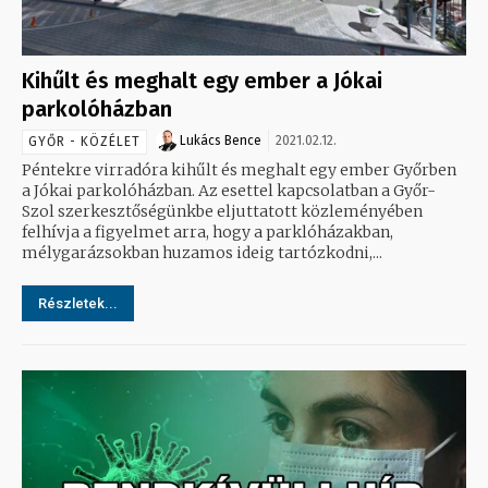
Kihűlt és meghalt egy ember a Jókai
parkolóházban
Lukács Bence
2021.02.12.
GYŐR - KÖZÉLET
Péntekre virradóra kihűlt és meghalt egy ember Győrben
a Jókai parkolóházban. Az esettel kapcsolatban a Győr-
Szol szerkesztőségünkbe eljuttatott közleményében
felhívja a figyelmet arra, hogy a parklóházakban,
mélygarázsokban huzamos ideig tartózkodni,...
Részletek...