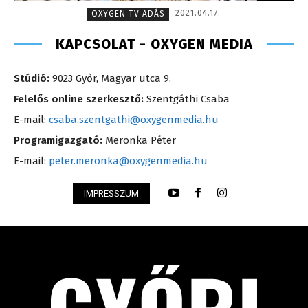
2021.04.17.
OXYGEN TV ADÁS
KAPCSOLAT - OXYGEN MEDIA
Stúdió:
9023 Győr, Magyar utca 9.
Felelős online szerkesztő:
Szentgáthi Csaba
E-mail:
csaba.szentgathi@oxygenmedia.hu
Programigazgató:
Meronka Péter
E-mail:
peter.meronka@oxygenmedia.hu
IMPRESSZUM