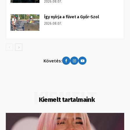
2026.08.07.
Így nyírja a füvet a Győr-Szol
2026.08.07.
Követés:
KIEMELT
Kiemelt tartalmaink