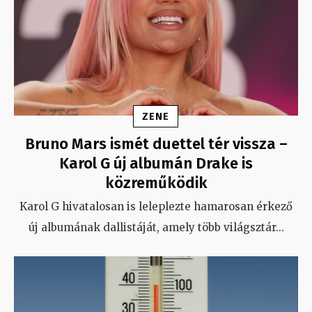
ZENE
Bruno Mars ismét duettel tér vissza –
Karol G új albumán Drake is
közreműködik
Karol G hivatalosan is leleplezte hamarosan érkező
új albumának dallistáját, amely több világsztár
...