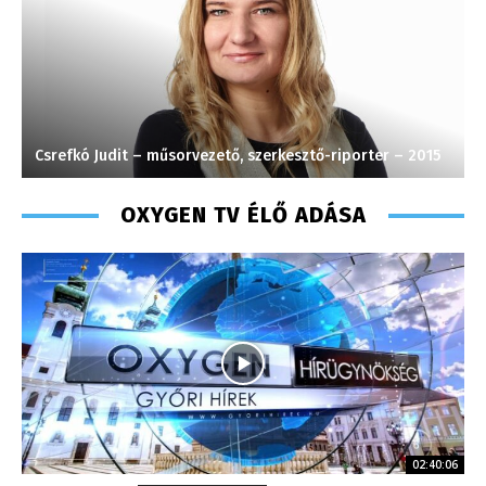
2015
Müller Ádám – online szerkesztő – 2016
OXYGEN TV ÉLŐ ADÁSA
02:40:06