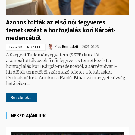
Azonosították az első női fegyveres
temetkezést a honfoglalás kori Kárpát-
medencéből
Kiss Bernadett
2025.01.23.
HAZÁNK - KÖZÉLET
A Szegedi Tudományegyetem (SZTE) kutatói
azonosították az első női fegyveres temetkezést a
honfoglalás kori Kárpát-medencéből, a sárrétudvari-
hízóföldi temetőből származó leletet a feltáráskor
férfinak vélték. Amikor a Hajdú-Bihar vármegyei község
határában...
Részletek...
NEKED AJÁNLJUK