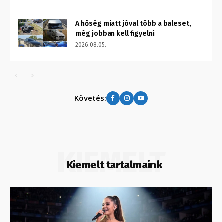
A hőség miatt jóval több a baleset,
még jobban kell figyelni
2026.08.05.
Követés:
KIEMELT
Kiemelt tartalmaink