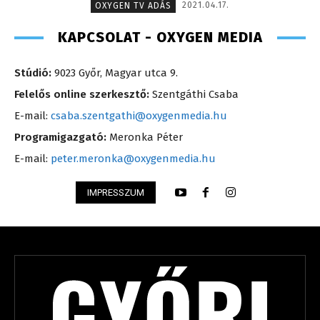
2021.04.17.
OXYGEN TV ADÁS
KAPCSOLAT - OXYGEN MEDIA
Stúdió:
9023 Győr, Magyar utca 9.
Felelős online szerkesztő:
Szentgáthi Csaba
E-mail:
csaba.szentgathi@oxygenmedia.hu
Programigazgató:
Meronka Péter
E-mail:
peter.meronka@oxygenmedia.hu
IMPRESSZUM