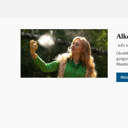
Alko
NŐI 
Olcsóbb
gyógysz
Mandula
Rész