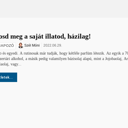
sd meg a saját illatod, házilag!
Szél Móni
2022.06.29.
NAPOZÓ
 és egyedi. A rutinosak már tudják, hogy kétféle parfüm létezik. Az egyik a 
ertári alkohol, a másik pedig valamilyen bázisolaj alapú, mint a Jojobaolaj, Ar
olaj, vagy...
letek...