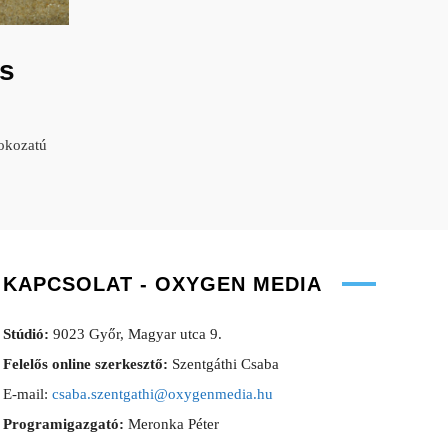
s
okozatú
KAPCSOLAT - OXYGEN MEDIA
Stúdió:
9023 Győr, Magyar utca 9.
Felelős online szerkesztő:
Szentgáthi Csaba
E-mail:
csaba.szentgathi@oxygenmedia.hu
Programigazgató:
Meronka Péter