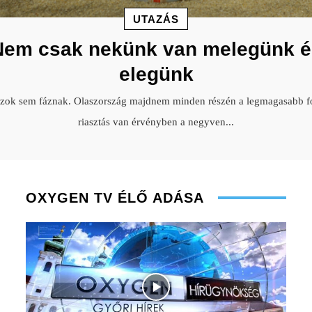
UTAZÁS
Nem csak nekünk van melegünk é
elegünk
szok sem fáznak. Olaszország majdnem minden részén a legmagasabb f
riasztás van érvényben a negyven
...
OXYGEN TV ÉLŐ ADÁSA