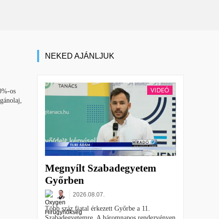
NEKED AJÁNLJUK
VIDEÓ
70%-os
gánolaj,
Megnyílt Szabadegyetem
Győrben
2026.08.07.
Több száz fiatal érkezett Győrbe a 11.
Szabadegyetemre. A háromnapos rendezvényen