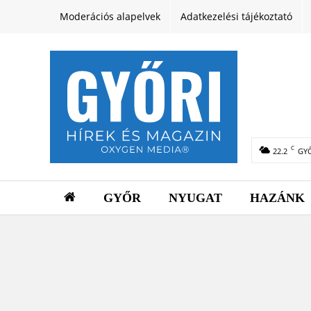
Moderációs alapelvek
Adatkezelési tájékoztató
C
22.2
GY
GYŐR
NYUGAT
HAZÁNK