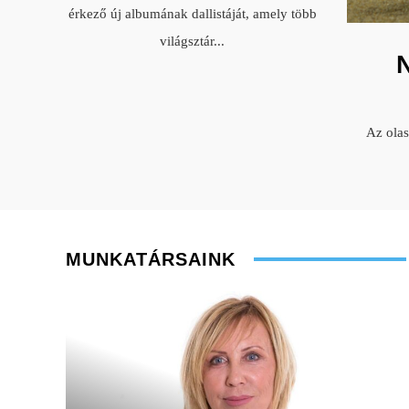
érkező új albumának dallistáját, amely több
világsztár
...
Az ola
MUNKATÁRSAINK