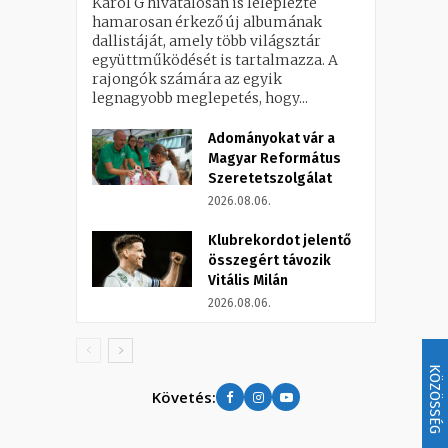
Karol G hivatalosan is leleplezte
hamarosan érkező új albumának
dallistáját, amely több világsztár
együttműködését is tartalmazza. A
rajongók számára az egyik
legnagyobb meglepetés, hogy...
Adományokat vár a
Magyar Református
Szeretetszolgálat
2026.08.06.
Klubrekordot jelentő
összegért távozik
Vitális Milán
2026.08.06.
KÖZÖSSÉG
Követés: