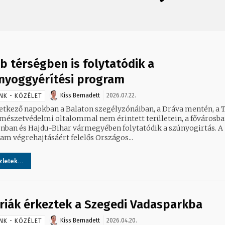
b térségben is folytatódik a
nyoggyérítési program
Kiss Bernadett
2026.07.22.
NK - KÖZÉLET
etkező napokban a Balaton szegélyzónáiban, a Dráva mentén, a T
rmészetvédelmi oltalommal nem érintett területein, a fővárosba
nban és Hajdu-Bihar vármegyében folytatódik a szúnyogirtás. A
am végrehajtásáért felelős Országos...
letek...
riák érkeztek a Szegedi Vadasparkba
Kiss Bernadett
2026.04.20.
NK - KÖZÉLET