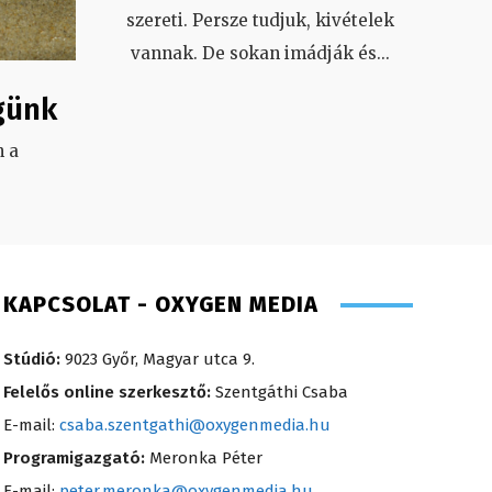
szereti. Persze tudjuk, kivételek
vannak. De sokan imádják és
...
günk
 a
.
KAPCSOLAT - OXYGEN MEDIA
Stúdió:
9023 Győr, Magyar utca 9.
Felelős online szerkesztő:
Szentgáthi Csaba
E-mail:
csaba.szentgathi@oxygenmedia.hu
Programigazgató:
Meronka Péter
E-mail:
peter.meronka@oxygenmedia.hu