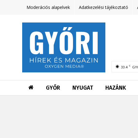
Moderációs alapelvek
Adatkezelési tájékoztató
C
33.4
GY
GYŐR
NYUGAT
HAZÁNK