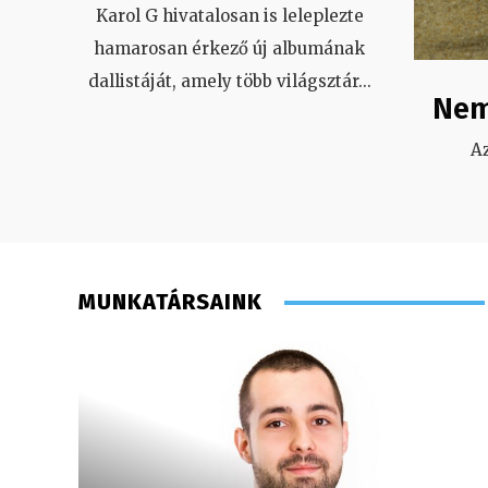
Karol G hivatalosan is leleplezte
hamarosan érkező új albumának
dallistáját, amely több világsztár
...
Nem
A
MUNKATÁRSAINK