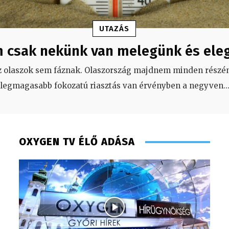
UTAZÁS
 csak nekünk van melegünk és ele
z olaszok sem fáznak. Olaszország majdnem minden részén
legmagasabb fokozatú riasztás van érvényben a negyven
..
OXYGEN TV ÉLŐ ADÁSA