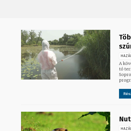
Töb
szú
HAZÁ
A köv
tó te
Sopro
progr
Rész
Nut
HAZÁ