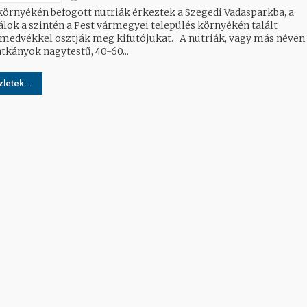
környékén befogott nutriák érkeztek a Szegedi Vadasparkba, a
álok a szintén a Pest vármegyei település környékén talált
ékkel osztják meg kifutójukat. A nutriák, vagy más néven
tkányok nagytestű, 40-60...
letek...