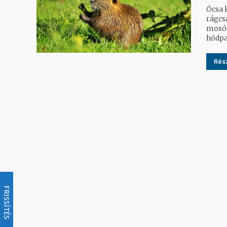
Ócsa 
rágcs
mosómedv
hódpa
Rész
FRISSÍTÉS