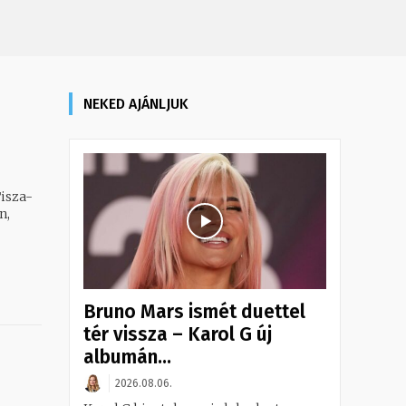
NEKED AJÁNLJUK
isza-
n,
Bruno Mars ismét duettel
tér vissza – Karol G új
albumán...
2026.08.06.