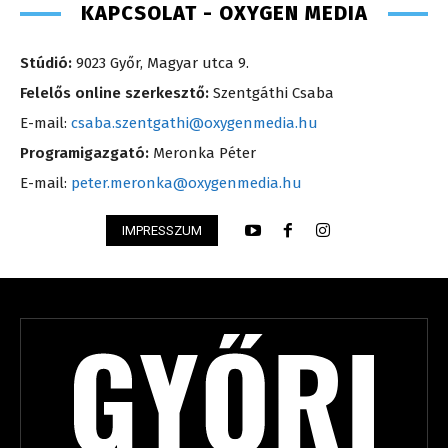
KAPCSOLAT - OXYGEN MEDIA
Stúdió:
9023 Győr, Magyar utca 9.
Felelős online szerkesztő:
Szentgáthi Csaba
E-mail:
csaba.szentgathi@oxygenmedia.hu
Programigazgató:
Meronka Péter
E-mail:
peter.meronka@oxygenmedia.hu
IMPRESSZUM