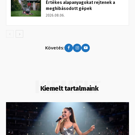
Értékes alapanyagokat rejtenek a
meghibásodott gépek
2026.08.06.
Követés:
KIEMELT
Kiemelt tartalmaink