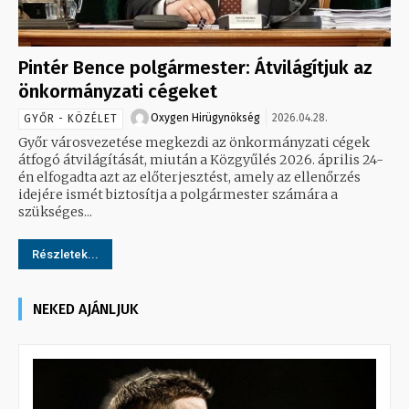
Pintér Bence polgármester: Átvilágítjuk az
önkormányzati cégeket
Oxygen Hirügynökség
2026.04.28.
GYŐR - KÖZÉLET
Győr városvezetése megkezdi az önkormányzati cégek
átfogó átvilágítását, miután a Közgyűlés 2026. április 24-
én elfogadta azt az előterjesztést, amely az ellenőrzés
idejére ismét biztosítja a polgármester számára a
szükséges...
Részletek...
NEKED AJÁNLJUK