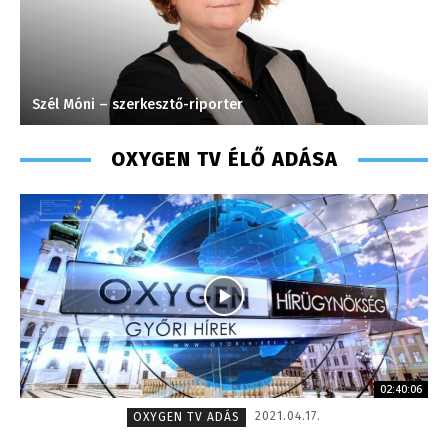
Szél Móni – szerkesztő-riporter
M
OXYGEN TV ÉLŐ ADÁSA
02:40:06
2021.04.17.
OXYGEN TV ADÁS