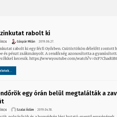
zinkutat rabolt ki
Gáspár Milán
2019.06.27.
ÍREK
kutat rabolt ki egy férfi Győrben. Csütörtökön délelőtt rontott b
be és pénzt zsákmányolt. A rendőrség azonosította a gyanúsított
erőkkel keresik. https://www.youtube.com/watch?v=0rF7ChadGB
letek...
endőrök egy órán belül megtalálták a zav
it
Szalai Ádám
2019.04.18.
ÍREK
rök, polgárőrök és a honvédség légi kutató-mentő egységének