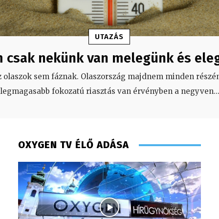
UTAZÁS
 csak nekünk van melegünk és ele
z olaszok sem fáznak. Olaszország majdnem minden részén
legmagasabb fokozatú riasztás van érvényben a negyven
..
OXYGEN TV ÉLŐ ADÁSA