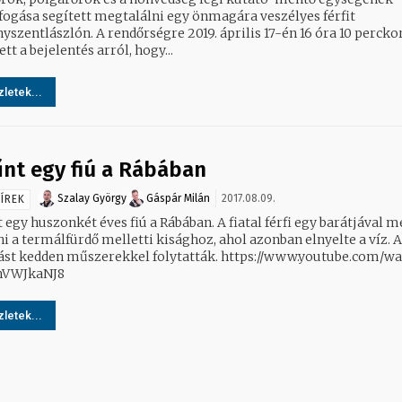
fogása segített megtalálni egy önmagára veszélyes férfit
yszentlászlón. A rendőrségre 2019. április 17-én 16 óra 10 percko
tt a bejelentés arról, hogy...
letek...
űnt egy fiú a Rábában
Szalay György
Gáspár Milán
2017.08.09.
ÍREK
 egy huszonkét éves fiú a Rábában. A fiatal férfi egy barátjával m
i a termálfürdő melletti kisághoz, ahol azonban elnyelte a víz. A
ást kedden műszerekkel folytatták. https://www.youtube.com/wa
hVWJkaNJ8
letek...