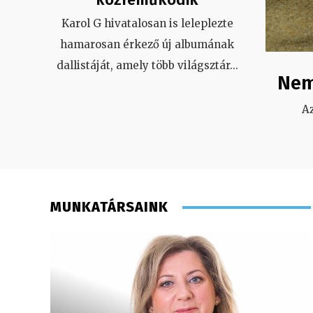
Karol G hivatalosan is leleplezte
hamarosan érkező új albumának
dallistáját, amely több világsztár
...
Nem
A
MUNKATÁRSAINK