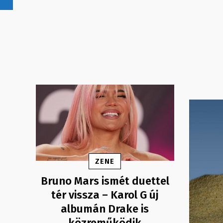
ZENE
Bruno Mars ismét duettel
tér vissza – Karol G új
albumán Drake is
közreműködik