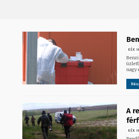
Ben
KÉK H
Benzin
üzlet
nagy 
Rész
A r
férf
KÉK H
Rendő