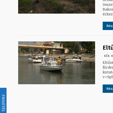
össze
Bakon
érkeze
Rész
Elt
KÉK H
Eltűnt
fürden
kutat
v=9p
Rész
FRISSÍTÉS