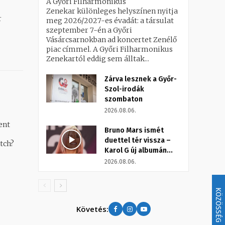
A Győri Filharmonikus
Zenekar különleges helyszínen nyitja
r
meg 2026/2027-es évadát: a társulat
szeptember 7-én a Győri
Vásárcsarnokban ad koncertet Zenélő
piac címmel. A Győri Filharmonikus
Zenekartól eddig sem álltak...
Zárva lesznek a Győr-
Szol-irodák
szombaton
2026.08.06.
ent
Bruno Mars ismét
duettel tér vissza –
tch?
Karol G új albumán...
2026.08.06.
KÖZÖSSÉG
Követés: