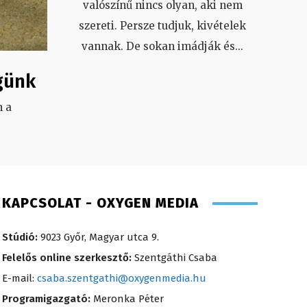
valószínű nincs olyan, aki nem
szereti. Persze tudjuk, kivételek
vannak. De sokan imádják és
...
günk
 a
.
KAPCSOLAT - OXYGEN MEDIA
Stúdió:
9023 Győr, Magyar utca 9.
Felelős online szerkesztő:
Szentgáthi Csaba
E-mail:
csaba.szentgathi@oxygenmedia.hu
Programigazgató:
Meronka Péter