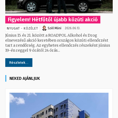
Figyelem! Hétfőtől újabb közúti akció
Szél Móni
2026.06.13.
NYUGAT - KÖZÉLET
Június 15. és 21. között a ROADPOL Alkohol és Drog
elnevezésű akció keretében országos közúti ellenőrzést
tart a rendőrség. Az egyhetes ellenőrzés részeként június
19-én reggel 9 órától 24 órás...
Részletek...
NEKED AJÁNLJUK