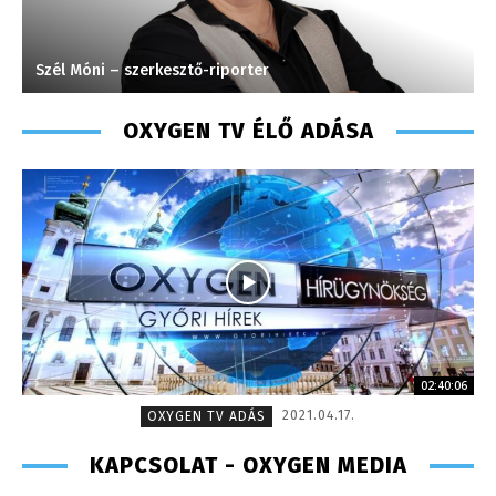
Turi Szilvia- könyvelési asszisztens
OXYGEN TV ÉLŐ ADÁSA
02:40:06
2021.04.17.
OXYGEN TV ADÁS
KAPCSOLAT - OXYGEN MEDIA