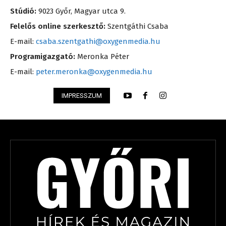
Stúdió:
9023 Győr, Magyar utca 9.
Felelős online szerkesztő:
Szentgáthi Csaba
E-mail:
csaba.szentgathi@oxygenmedia.hu
Programigazgató:
Meronka Péter
E-mail:
peter.meronka@oxygenmedia.hu
IMPRESSZUM