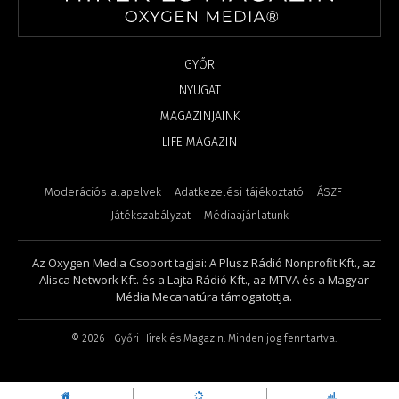
GYŐR
NYUGAT
MAGAZINJAINK
LIFE MAGAZIN
Moderációs alapelvek
Adatkezelési tájékoztató
ÁSZF
Játékszabályzat
Médiaajánlatunk
Az Oxygen Media Csoport tagjai: A Plusz Rádió Nonprofit Kft., az
Alisca Network Kft. és a Lajta Rádió Kft., az MTVA és a Magyar
Média Mecanatúra támogatottja.
©
2026
- Győri Hírek és Magazin. Minden jog fenntartva.