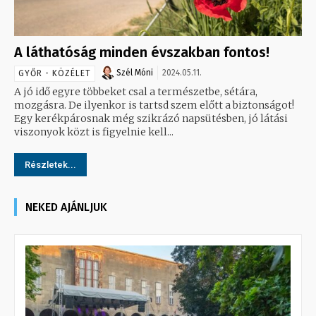
A láthatóság minden évszakban fontos!
Szél Móni
2024.05.11.
GYŐR - KÖZÉLET
A jó idő egyre többeket csal a természetbe, sétára,
mozgásra. De ilyenkor is tartsd szem előtt a biztonságot!
Egy kerékpárosnak még szikrázó napsütésben, jó látási
viszonyok közt is figyelnie kell...
Részletek...
NEKED AJÁNLJUK