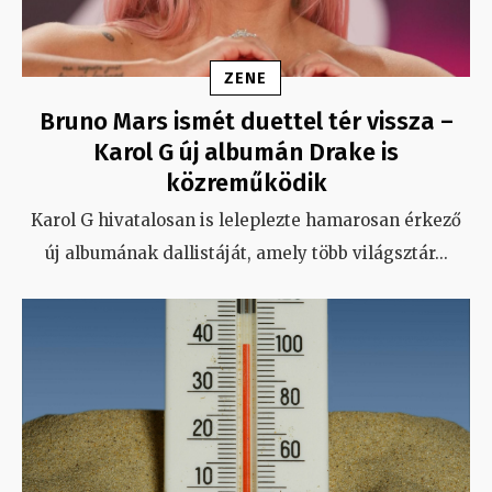
ZENE
Bruno Mars ismét duettel tér vissza –
Karol G új albumán Drake is
közreműködik
Karol G hivatalosan is leleplezte hamarosan érkező
új albumának dallistáját, amely több világsztár
...