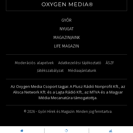
GYŐR
NYUGAT
MAGAZINJAINK
LIFE MAGAZIN
Moderációs alapelvek
Adatkezelési tájékoztató
ÁSZF
Játékszabályzat
Médiaajánlatunk
Az Oxygen Media Csoport tagjai: A Plusz Rádió Nonprofit Kft., az
Alisca Network Kft. és a Lajta Rádió Kft., az MTVA és a Magyar
Média Mecanatúra támogatottja.
©
2026
- Győri Hírek és Magazin. Minden jog fenntartva.