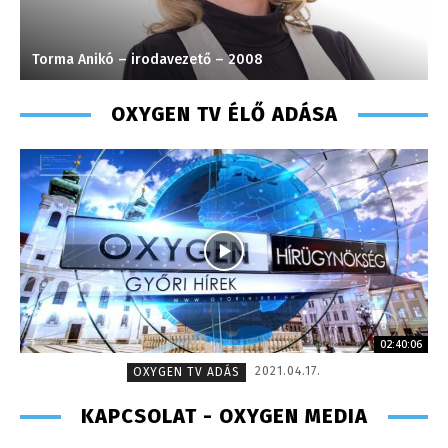
Turi Szilvia- könyvelési asszisztens
OXYGEN TV ÉLŐ ADÁSA
02:40:06
2021.04.17.
OXYGEN TV ADÁS
KAPCSOLAT - OXYGEN MEDIA