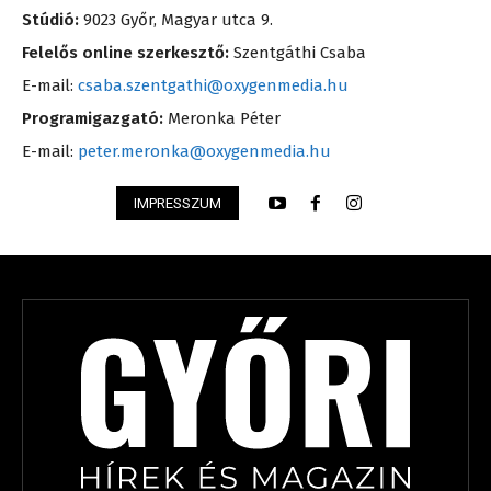
Stúdió:
9023 Győr, Magyar utca 9.
Felelős online szerkesztő:
Szentgáthi Csaba
E-mail:
csaba.szentgathi@oxygenmedia.hu
Programigazgató:
Meronka Péter
E-mail:
peter.meronka@oxygenmedia.hu
IMPRESSZUM