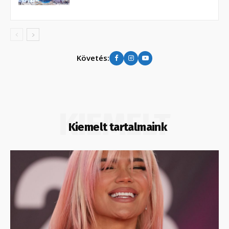
Követés:
KIEMELT
Kiemelt tartalmaink