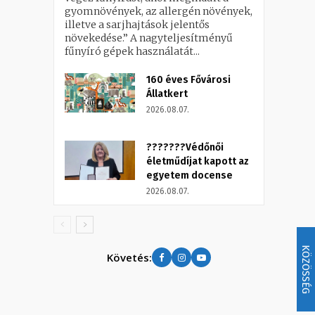
gyomnövények, az allergén növények,
illetve a sarjhajtások jelentős
növekedése.” A nagyteljesítményű
fűnyíró gépek használatát...
160 éves Fővárosi
Állatkert
2026.08.07.
???????Védőnői
életműdíjat kapott az
egyetem docense
2026.08.07.
KÖZÖSSÉG
Követés: