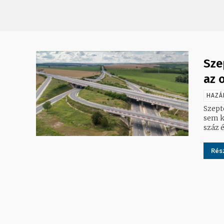
Sze
az 
HAZÁ
Szept
sem ke
száz é
Rész