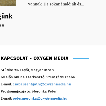
vannak. De sokan imádják és
...
günk
 a
.
KAPCSOLAT - OXYGEN MEDIA
Stúdió:
9023 Győr, Magyar utca 9.
Felelős online szerkesztő:
Szentgáthi Csaba
E-mail:
csaba.szentgathi@oxygenmedia.hu
Programigazgató:
Meronka Péter
E-mail:
peter.meronka@oxygenmedia.hu