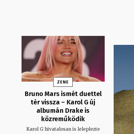
ZENE
Bruno Mars ismét duettel
tér vissza – Karol G új
albumán Drake is
közreműködik
Karol G hivatalosan is leleplezte