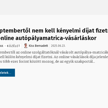
ptembertől nem kell kényelmi díjat fizet
online autópályamatrica-vásárláskor
Kiss Bernadett
2025.06.23.
NK - KÖZÉLET
embertől az online szolgáltatóknál vásárolt autópálya-matricák
ll külön kényelmi díjat fizetni. Az online vásárlások díja jelenl
s több ezer forint között mozog, de az egyik szakportál...
letek...