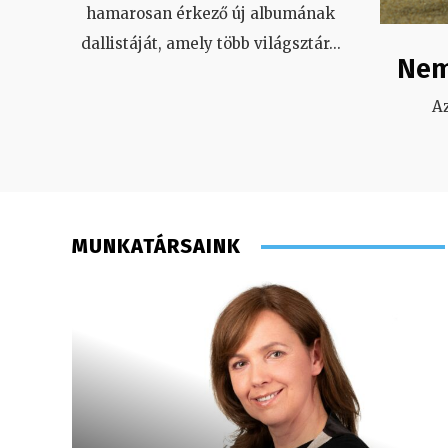
hamarosan érkező új albumának
dallistáját, amely több világsztár
...
Nem
A
MUNKATÁRSAINK