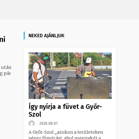
NEKED AJÁNLJUK
ni
 után
eg pár
Így nyírja a füvet a Győr-
Szol
2026.08.07.
A Győr-Szol „azokon a területeken
végez fűnyírást, ahol megindult a