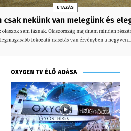
UTAZÁS
 csak nekünk van melegünk és ele
z olaszok sem fáznak. Olaszország majdnem minden részén
legmagasabb fokozatú riasztás van érvényben a negyven
..
OXYGEN TV ÉLŐ ADÁSA