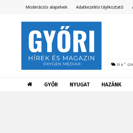
Moderációs alapelvek
Adatkezelési tájékoztató
C
31.6
GY
GYŐR
NYUGAT
HAZÁNK