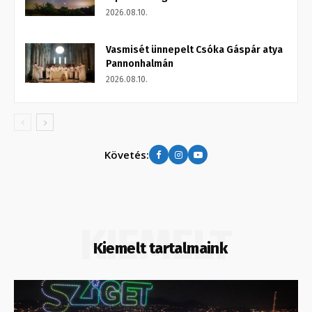
2026.08.10.
Vasmisét ünnepelt Csóka Gáspár atya
Pannonhalmán
2026.08.10.
Követés:
KIEMELT
Kiemelt tartalmaink