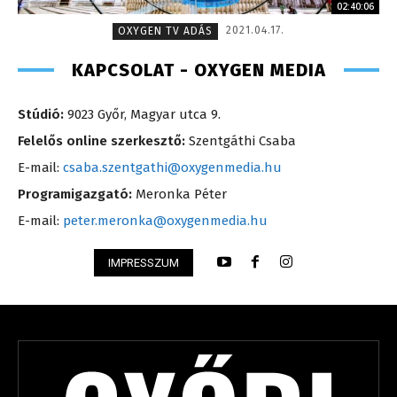
02:40:06
2021.04.17.
OXYGEN TV ADÁS
KAPCSOLAT - OXYGEN MEDIA
Stúdió:
9023 Győr, Magyar utca 9.
Felelős online szerkesztő:
Szentgáthi Csaba
E-mail:
csaba.szentgathi@oxygenmedia.hu
Programigazgató:
Meronka Péter
E-mail:
peter.meronka@oxygenmedia.hu
IMPRESSZUM