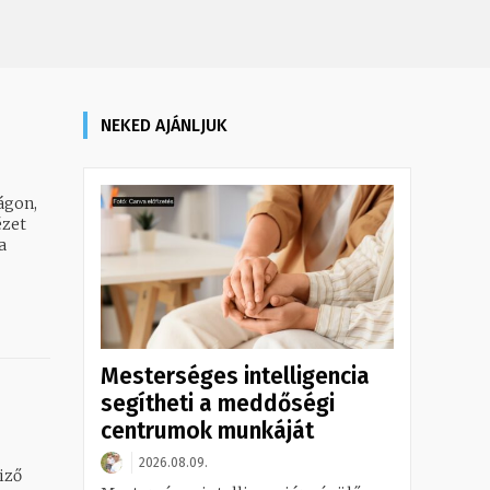
NEKED AJÁNLJUK
ágon,
ézet
a
Mesterséges intelligencia
segítheti a meddőségi
centrumok munkáját
2026.08.09.
iző