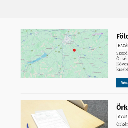
Föl
HAZÁ
Szerd
Örkén
Köves
kisebb
Rész
Örk
GYŐR
Örkén