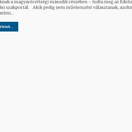
knak a magyarérettségi második részében – tudta meg az Eduli
l. Akik pedig nem műelemzést választanak, azoknak a
elmi...
letek...