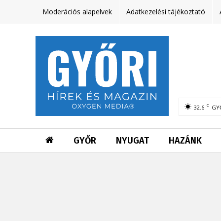
Moderációs alapelvek
Adatkezelési tájékoztató
C
32.6
GY
GYŐR
NYUGAT
HAZÁNK