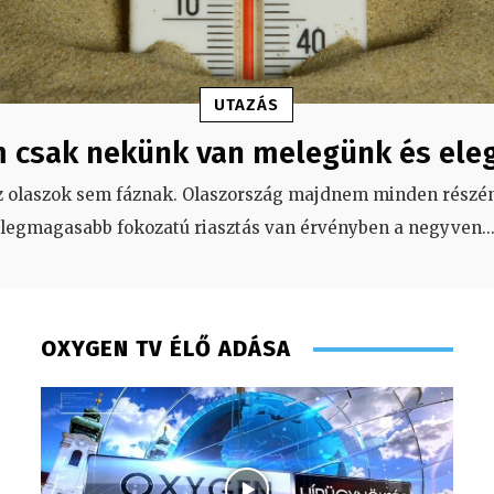
UTAZÁS
 csak nekünk van melegünk és ele
z olaszok sem fáznak. Olaszország majdnem minden részén
legmagasabb fokozatú riasztás van érvényben a negyven
..
OXYGEN TV ÉLŐ ADÁSA