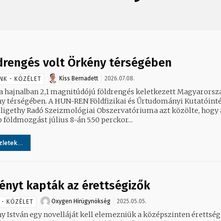
drengés volt Örkény térségében
Kiss Bernadett
2026.07.08.
NK - KÖZÉLET
a hajnalban 2,1 magnitúdójú földrengés keletkezett Magyarorsz
y térségében. A HUN-REN Földfizikai és Űrtudományi Kutatóint
ligethy Radó Szeizmológiai Obszervatóriuma azt közölte, hogy 
 földmozgást július 8-án 5.50 perckor...
letek...
ényt kapták az érettségizők
Oxygen Hirügynökség
2025.05.05.
 - KÖZÉLET
y István egy novelláját kell elemezniük a középszinten érettség