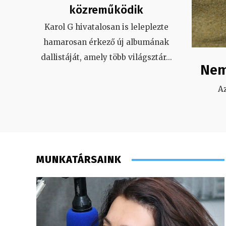
közreműködik
Karol G hivatalosan is leleplezte
hamarosan érkező új albumának
dallistáját, amely több világsztár
...
Nem
A
MUNKATÁRSAINK