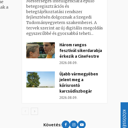
Mesterséges intelligenciára épülő
ne
betegregisztrációs és
betegtájékoztatási rendszer
fejlesztésén dolgoznak a Szegedi
Tudományegyetem szakemberei. A
tervek szerint az új digitális megoldás
egyszerűbbé és gyorsabbá teheti...
Három rangos
fesztivál sikerdarabja
érkezik a CineFestre
2026.08.09.
Újabb vármegyében
jelent meg a
kőrisrontó
karcsúdíszbogár
2026.08.09.
KÖZÖSSÉG
Követés: