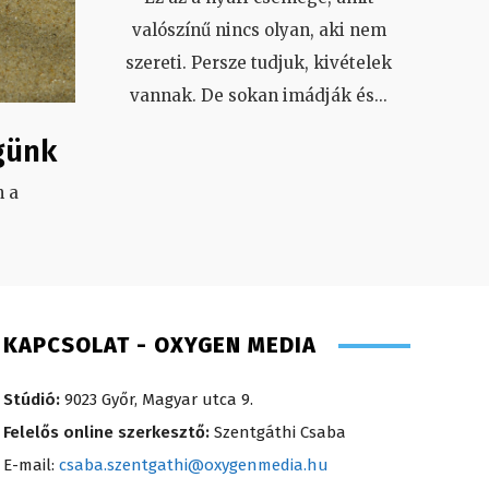
valószínű nincs olyan, aki nem
szereti. Persze tudjuk, kivételek
vannak. De sokan imádják és
...
günk
 a
.
KAPCSOLAT - OXYGEN MEDIA
Stúdió:
9023 Győr, Magyar utca 9.
Felelős online szerkesztő:
Szentgáthi Csaba
E-mail:
csaba.szentgathi@oxygenmedia.hu