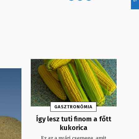
GASZTRONÓMIA
Így lesz tuti finom a főtt
kukorica
Ez az a nyári csemege, amit