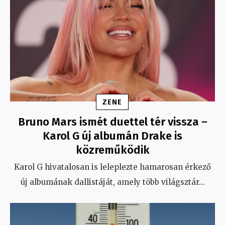
ZENE
Bruno Mars ismét duettel tér vissza –
Karol G új albumán Drake is
közreműködik
Karol G hivatalosan is leleplezte hamarosan érkező
új albumának dallistáját, amely több világsztár
...