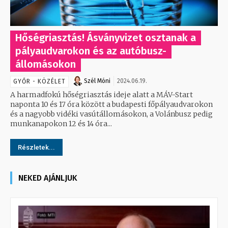
Hőségriasztás! Ásványvizet osztanak a
pályaudvarokon és az autóbusz-
állomásokon
Szél Móni
2024.06.19.
GYŐR - KÖZÉLET
A harmadfokú hőségriasztás ideje alatt a MÁV-Start
naponta 10 és 17 óra között a budapesti főpályaudvarokon
és a nagyobb vidéki vasútállomásokon, a Volánbusz pedig
munkanapokon 12 és 14 óra...
Részletek...
NEKED AJÁNLJUK