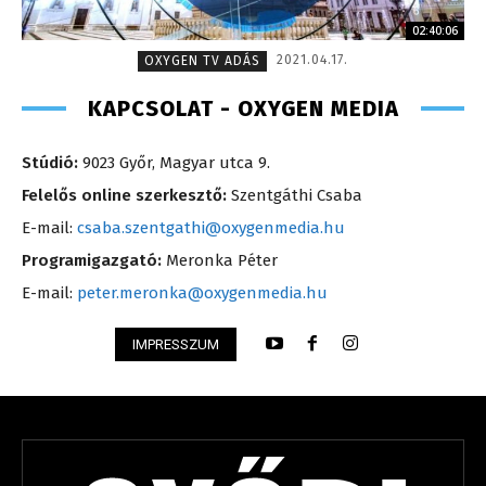
02:40:06
2021.04.17.
OXYGEN TV ADÁS
KAPCSOLAT - OXYGEN MEDIA
Stúdió:
9023 Győr, Magyar utca 9.
Felelős online szerkesztő:
Szentgáthi Csaba
E-mail:
csaba.szentgathi@oxygenmedia.hu
Programigazgató:
Meronka Péter
E-mail:
peter.meronka@oxygenmedia.hu
IMPRESSZUM