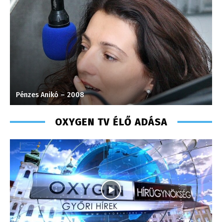
Szél Móni – szerkesztő-riporter – 2017
OXYGEN TV ÉLŐ ADÁSA