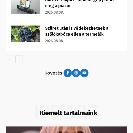
meg a piacon
2026.08.08.
Szüret után is védekezhetnek a
szőlőkabóca ellen a termelők
2026.08.08.
Követés:
KIEMELT
Kiemelt tartalmaink