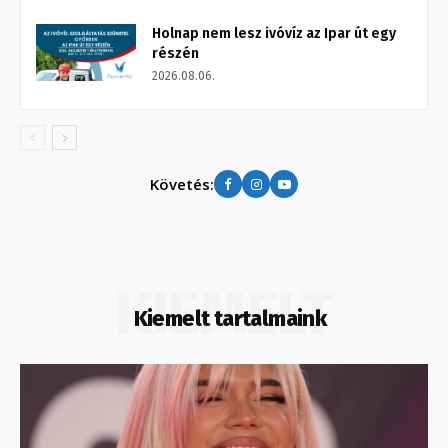
Holnap nem lesz ivóvíz az Ipar út egy
részén
2026.08.06.
Követés:
KIEMELT
Kiemelt tartalmaink