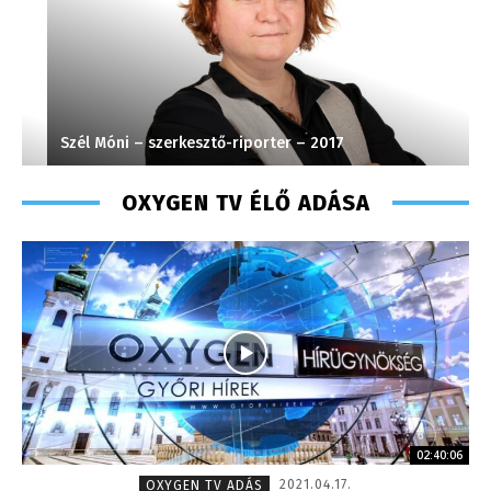
Szél Móni – szerkesztő-riporter – 2017
G
OXYGEN TV ÉLŐ ADÁSA
02:40:06
2021.04.17.
OXYGEN TV ADÁS