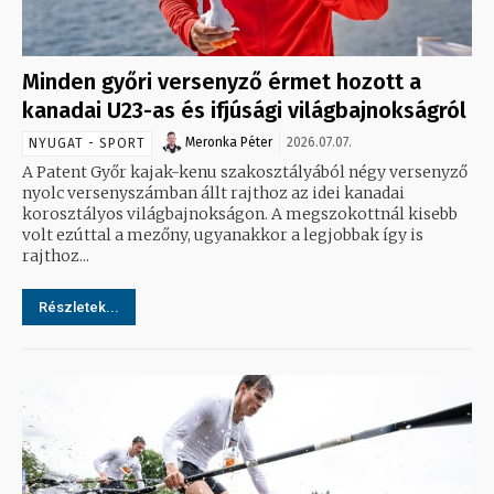
Minden győri versenyző érmet hozott a
kanadai U23-as és ifjúsági világbajnokságról
Meronka Péter
2026.07.07.
NYUGAT - SPORT
A Patent Győr kajak-kenu szakosztályából négy versenyző
nyolc versenyszámban állt rajthoz az idei kanadai
korosztályos világbajnokságon. A megszokottnál kisebb
volt ezúttal a mezőny, ugyanakkor a legjobbak így is
rajthoz...
Részletek...