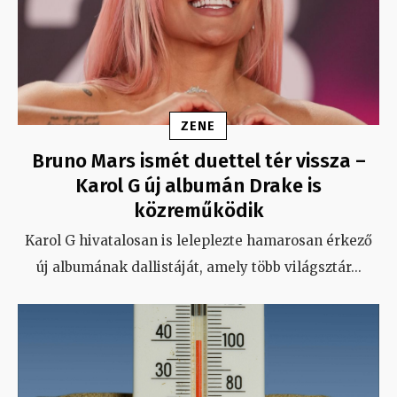
ZENE
Bruno Mars ismét duettel tér vissza –
Karol G új albumán Drake is
közreműködik
Karol G hivatalosan is leleplezte hamarosan érkező
új albumának dallistáját, amely több világsztár
...