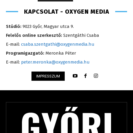
KAPCSOLAT - OXYGEN MEDIA
Stúdió:
9023 Győr, Magyar utca 9.
Felelős online szerkesztő:
Szentgáthi Csaba
E-mail:
csaba.szentgathi@oxygenmedia.hu
Programigazgató:
Meronka Péter
E-mail:
peter.meronka@oxygenmedia.hu
IMPRESSZUM