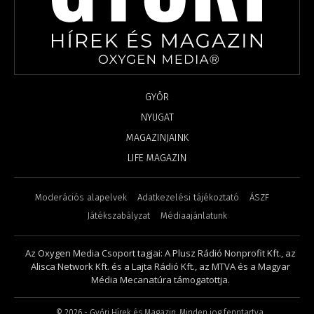
GYŐR
NYUGAT
MAGAZINJAINK
LIFE MAGAZIN
Moderációs alapelvek
Adatkezelési tájékoztató
ÁSZF
Játékszabályzat
Médiaajánlatunk
Az Oxygen Media Csoport tagjai: A Plusz Rádió Nonprofit Kft., az
Alisca Network Kft. és a Lajta Rádió Kft., az MTVA és a Magyar
Média Mecanatúra támogatottja.
©
2026
- Győri Hírek és Magazin. Minden jog fenntartva.