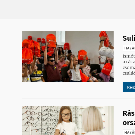
Sul
HAZÁ
Ismét
a rás
csoma
Rész
Rás
ors
HAZÁ