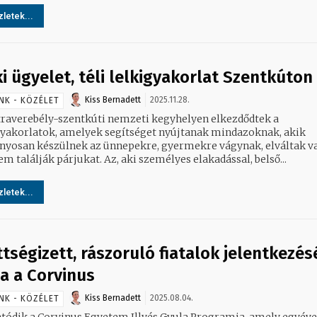
letek...
ki ügyelet, téli lelkigyakorlat Szentkúton
Kiss Bernadett
2025.11.28.
NK - KÖZÉLET
raverebély-szentkúti nemzeti kegyhelyen elkezdődtek a
gyakorlatok, amelyek segítséget nyújtanak mindazoknak, akik
yosan készülnek az ünnepekre, gyermekre vágynak, elváltak v
m találják párjukat. Az, aki személyes elakadással, belső...
letek...
ttségizett, rászoruló fiatalok jelentkezés
ja a Corvinus
Kiss Bernadett
2025.08.04.
NK - KÖZÉLET
atódik a Corvinus Egyetem Illyés Gyula Programja, amely egyéve