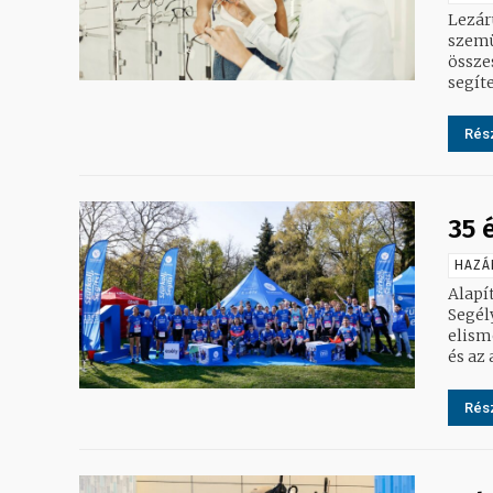
Lezár
szemü
összesen 
segít
Rész
35 
HAZÁ
Alapí
Segél
elismert karit
és az
Rész