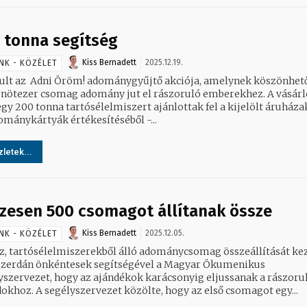
 tonna segítség
Kiss Bernadett
2025.12.19.
NK - KÖZÉLET
ult az Adni Öröm! adománygyűjtő akciója, amelynek köszönhet
ötezer csomag adomány jut el rászoruló emberekhez. A vásárlók
gy 200 tonna tartósélelmiszert ajánlottak fel a kijelölt áruháza
ománykártyák értékesítéséből -...
letek...
zesen 500 csomagot állítanak össze
Kiss Bernadett
2025.12.05.
NK - KÖZÉLET
z, tartósélelmiszerekből álló adománycsomag összeállítását ke
zerdán önkéntesek segítségével a Magyar Ökumenikus
yszervezet, hogy az ajándékok karácsonyig eljussanak a rászoru
családokhoz. A segélyszervezet közölte, hogy az első csomagot egy...