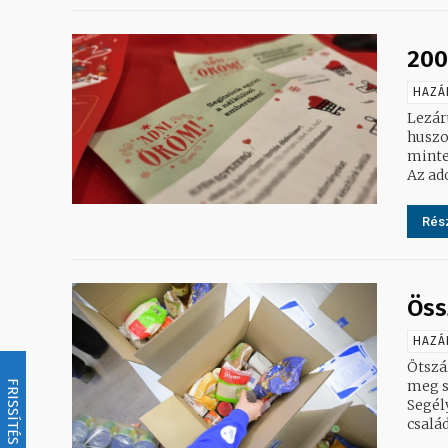
200
HAZÁ
Lezár
huszon
minte
Az ad
Rész
Öss
HAZÁ
Ötszá
meg s
FRISSÍTÉS
Segél