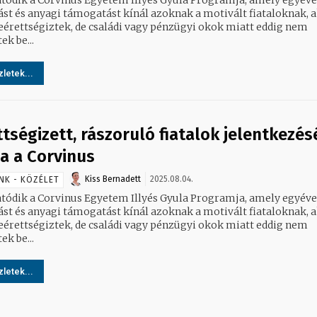
ást és anyagi támogatást kínál azoknak a motivált fiataloknak, 
eérettségiztek, de családi vagy pénzügyi okok miatt eddig nem
ek be...
letek...
ttségizett, rászoruló fiatalok jelentkezés
ja a Corvinus
Kiss Bernadett
2025.08.04.
NK - KÖZÉLET
atódik a Corvinus Egyetem Illyés Gyula Programja, amely egyéve
ást és anyagi támogatást kínál azoknak a motivált fiataloknak, 
eérettségiztek, de családi vagy pénzügyi okok miatt eddig nem
ek be...
letek...