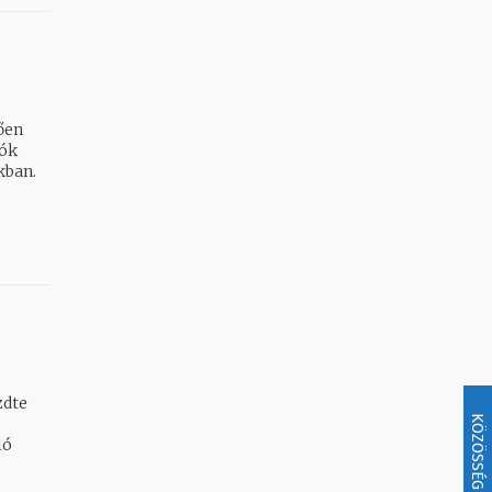
ően
kban.
zdte
KÖZÖSSÉG
ló