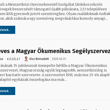
ult a Nemzetközi Gyermekmentő Szolgálat látáskorrekciós
vegek beszerzését támogató újabb pályázata, 223 településen
1001 gyermek jutott szemüveghez. Olyan családoknak tudtak így
eni, akik számára egy szemüveg megvásárlása komoly anyagi...
letek...
éves a Magyar Ökumenikus Segélyszerve
Kiss Bernadett
2026.03.31.
NK - KÖZÉLET
tásának 35. jubileumát ünnepelte hétfőn a Magyar Ökumenikus
yszervezet, Magyarország egyik legnagyobb, nemzetközileg is
atív szervezete. A szervezetet 1991. március 25-én alapították
 alapító egyházak összefogása ma már...
letek...