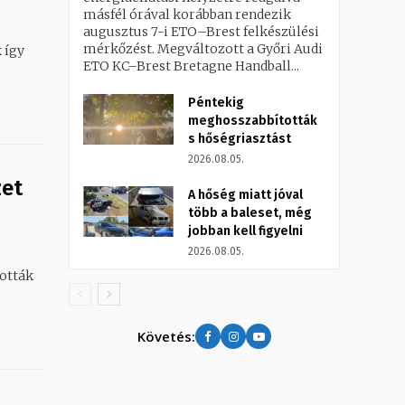
másfél órával korábban rendezik
augusztus 7-i ETO–Brest felkészülési
mérkőzést. Megváltozott a Győri Audi
ETO KC–Brest Bretagne Handball...
Péntekig
meghosszabbították
s hőségriasztást
2026.08.05.
zet
A hőség miatt jóval
több a baleset, még
jobban kell figyelni
2026.08.05.
Követés: