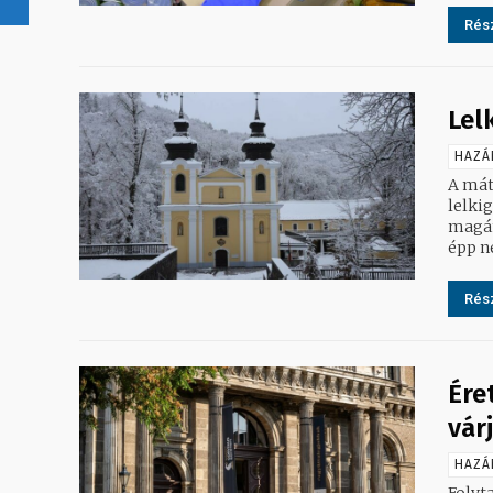
Rész
Lel
HAZÁ
A mát
lelki
magán
épp ne
Rész
Ére
vár
HAZÁ
Folyt