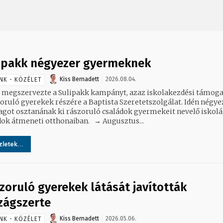
ipakk négyezer gyermeknek
Kiss Bernadett
2026.08.04.
NK - KÖZÉLET
 megszervezte a Sulipakk kampányt, azaz iskolakezdési támoga
zoruló gyerekek részére a Baptista Szeretetszolgálat. Idén négye
got osztanának ki rászoruló családok gyermekeit nevelő iskolá
családok átmeneti otthonaiban. → Augusztus...
letek...
zoruló gyerekek látását javították
zágszerte
Kiss Bernadett
2026.05.06.
NK - KÖZÉLET