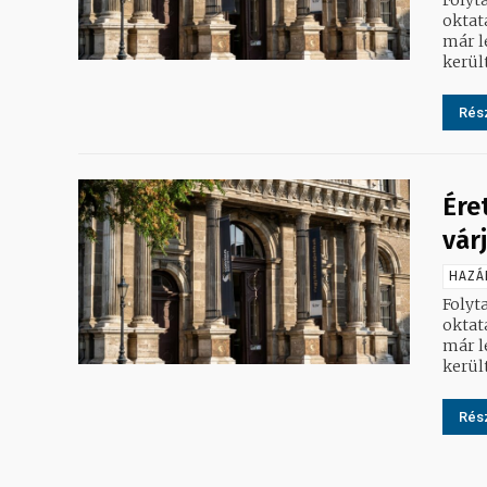
oktat
már l
került
Rész
Ére
vár
HAZÁ
Folyt
oktat
már l
került
Rész