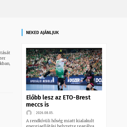
NEKED AJÁNLJUK
tását
zer
kban,
Előbb lesz az ETO-Brest
meccs is
2026.08.05.
A rendkívüli hőség miatt kialakult
energiaellátási helyzetre reagálva