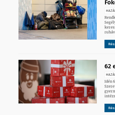
Fok
HAZÁ
Rendk
Segélyszervezet. A segély
keres
ruháva
Rész
62 
HAZÁ
Idén 6
Szere
gyerm
intéz
Rész