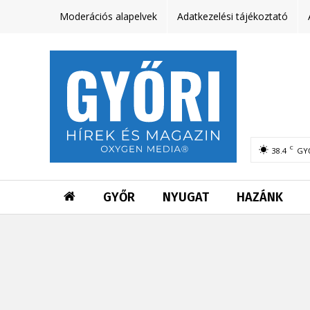
Moderációs alapelvek
Adatkezelési tájékoztató
C
38.4
GY
GYŐR
NYUGAT
HAZÁNK