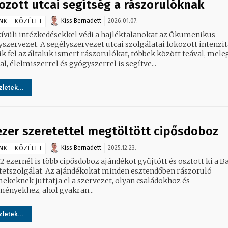
ozott utcai segítség a rászorulóknak
Kiss Bernadett
2026.01.07.
NK - KÖZÉLET
ívüli intézkedésekkel védi a hajléktalanokat az Ökumenikus
szervezet utcai szolgálatai fokozott intenzitással
ik fel az általuk ismert rászorulókat, többek között teával, mele
l, élelmiszerrel és gyógyszerrel is segítve...
letek...
ezer szeretettel megtöltött cipősdoboz
Kiss Bernadett
2025.12.23.
NK - KÖZÉLET
2 ezernél is több cipősdoboz ajándékot gyűjtött és osztott ki a B
tetszolgálat. Az ajándékokat minden esztendőben rászoruló
ekeknek juttatja el a szervezet, olyan családokhoz és
ményekhez, ahol gyakran...
letek...