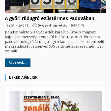
A győri rúdugró ezüstérmes Padovában
Oxygen Hirügynökség
2025.01.10.
GYŐR - SPORT
Böndör Márton, a Győr Atlétikai Club (GYAC) magyar
bajnok versenyzője remekül indította a 2025-ös évet. A
padovai rúdugró és magasugró konferencia keretein belül
megrendezett versenyen 536 centiméteres eredménnyel,
csupán...
Részletek...
NEKED AJÁNLJUK