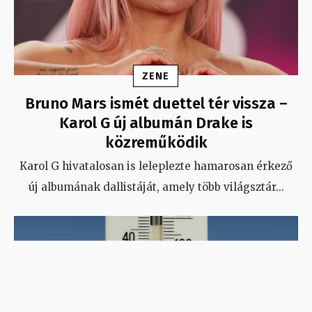
ZENE
Bruno Mars ismét duettel tér vissza –
Karol G új albumán Drake is
közreműködik
Karol G hivatalosan is leleplezte hamarosan érkező
új albumának dallistáját, amely több világsztár
...