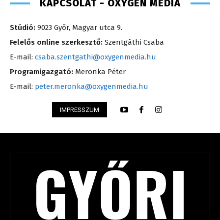
KAPCSOLAT - OXYGEN MEDIA
Stúdió:
9023 Győr, Magyar utca 9.
Felelős online szerkesztő:
Szentgáthi Csaba
E-mail:
csaba.szentgathi@oxygenmedia.hu
Programigazgató:
Meronka Péter
E-mail:
peter.meronka@oxygenmedia.hu
IMPRESSZUM