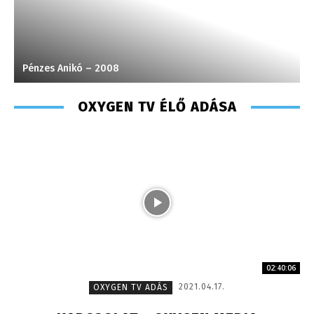
Turi Szilvia- könyvelési asszisztens
OXYGEN TV ÉLŐ ADÁSA
02:40:06
2021.04.17.
OXYGEN TV ADÁS