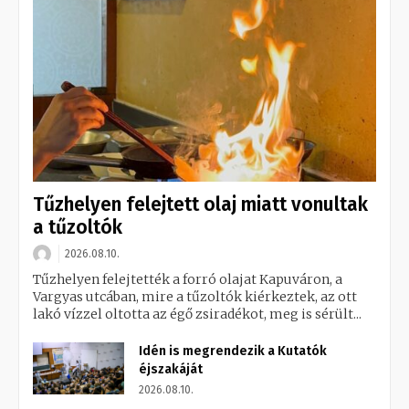
Tűzhelyen felejtett olaj miatt vonultak
a tűzoltók
2026.08.10.
Tűzhelyen felejtették a forró olajat Kapuváron, a
Vargyas utcában, mire a tűzoltók kiérkeztek, az ott
lakó vízzel oltotta az égő zsiradékot, meg is sérült...
Idén is megrendezik a Kutatók
éjszakáját
2026.08.10.