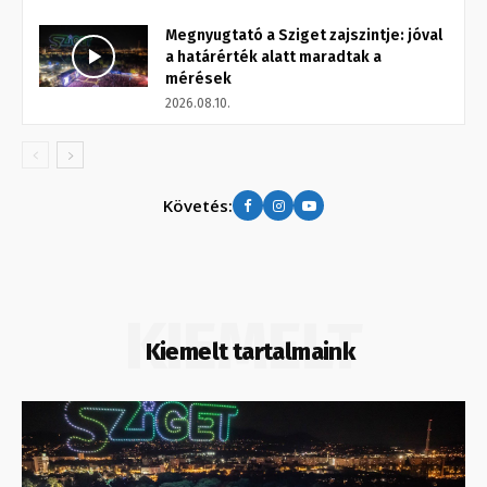
Megnyugtató a Sziget zajszintje: jóval
a határérték alatt maradtak a
mérések
2026.08.10.
Követés:
KIEMELT
Kiemelt tartalmaink