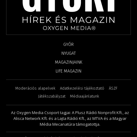
GYŐR
NYUGAT
MAGAZINJAINK
LIFE MAGAZIN
Moderációs alapelvek
Adatkezelési tájékoztató
ÁSZF
Játékszabályzat
Médiaajánlatunk
Az Oxygen Media Csoport tagjai: A Plusz Rádió Nonprofit Kft., az
Alisca Network Kft. és a Lajta Rádió Kft., az MTVA és a Magyar
Média Mecanatúra támogatottja.