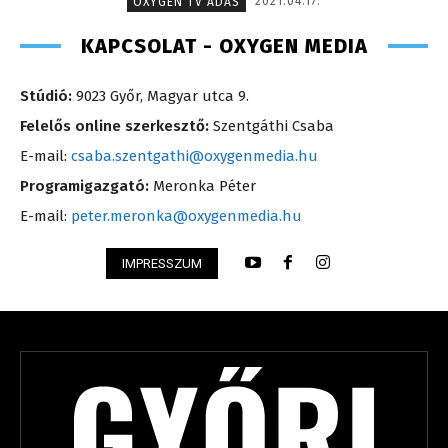
2021.04.17.
OXYGEN TV ADÁS
KAPCSOLAT - OXYGEN MEDIA
Stúdió:
9023 Győr, Magyar utca 9.
Felelős online szerkesztő:
Szentgáthi Csaba
E-mail:
csaba.szentgathi@oxygenmedia.hu
Programigazgató:
Meronka Péter
E-mail:
peter.meronka@oxygenmedia.hu
IMPRESSZUM