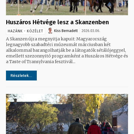
Huszáros Hétvége lesz a Skanzenben
Kiss Bernadett
2026.03.06.
HAZÁNK - KÖZÉLET
A Skanzen újra megnyitja kapuit: Magyarország
legnagyobb szabadtéri múzeumát márciusban két
alkalommal barangolhatják be a látogatók sétálójeggyel,
emellett szezonnyitó programként a Huszáros Hétvége és
a Taste of Transylvania fesztivál...
Részletek...