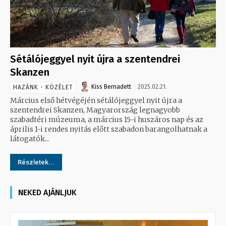
Sétálójeggyel nyit újra a szentendrei
Skanzen
Kiss Bernadett
2025.02.21.
HAZÁNK - KÖZÉLET
Március első hétvégéjén sétálójeggyel nyit újra a
szentendrei Skanzen, Magyarország legnagyobb
szabadtéri múzeuma, a március 15-i huszáros nap és az
április 1-i rendes nyitás előtt szabadon barangolhatnak a
látogatók...
Részletek...
NEKED AJÁNLJUK