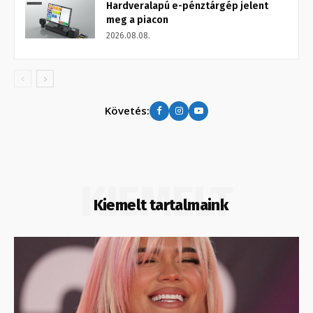
Hardveralapú e-pénztárgép jelent
meg a piacon
2026.08.08.
Követés:
KIEMELT
Kiemelt tartalmaink