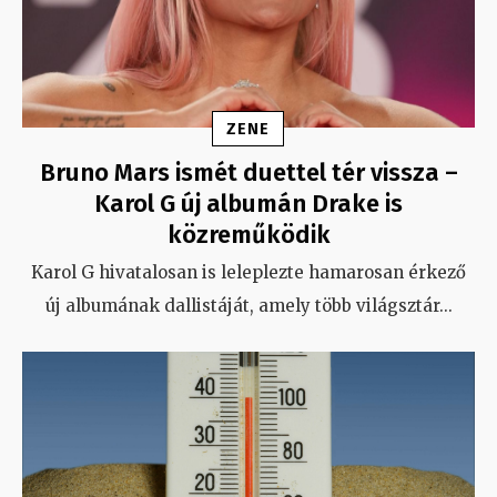
ZENE
Bruno Mars ismét duettel tér vissza –
Karol G új albumán Drake is
közreműködik
Karol G hivatalosan is leleplezte hamarosan érkező
új albumának dallistáját, amely több világsztár
...