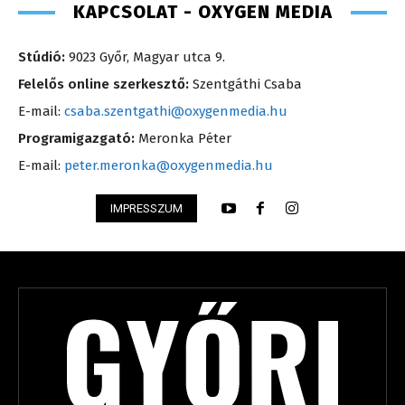
KAPCSOLAT - OXYGEN MEDIA
Stúdió:
9023 Győr, Magyar utca 9.
Felelős online szerkesztő:
Szentgáthi Csaba
E-mail:
csaba.szentgathi@oxygenmedia.hu
Programigazgató:
Meronka Péter
E-mail:
peter.meronka@oxygenmedia.hu
IMPRESSZUM