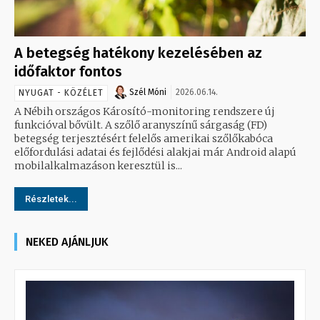
A betegség hatékony kezelésében az
időfaktor fontos
Szél Móni
2026.06.14.
NYUGAT - KÖZÉLET
A Nébih országos Károsító-monitoring rendszere új
funkcióval bővült. A szőlő aranyszínű sárgaság (FD)
betegség terjesztésért felelős amerikai szőlőkabóca
előfordulási adatai és fejlődési alakjai már Android alapú
mobilalkalmazáson keresztül is...
Részletek...
NEKED AJÁNLJUK