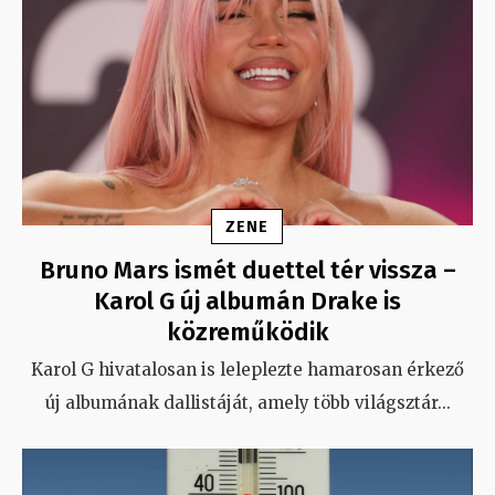
ZENE
Bruno Mars ismét duettel tér vissza –
Karol G új albumán Drake is
közreműködik
Karol G hivatalosan is leleplezte hamarosan érkező
új albumának dallistáját, amely több világsztár
...