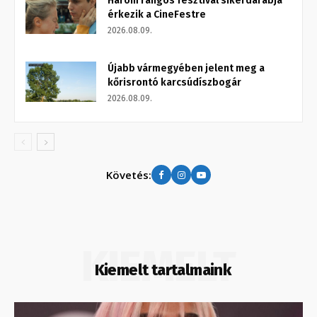
Három rangos fesztivál sikerdarabja
érkezik a CineFestre
2026.08.09.
Újabb vármegyében jelent meg a
kőrisrontó karcsúdíszbogár
2026.08.09.
Követés:
KIEMELT
Kiemelt tartalmaink