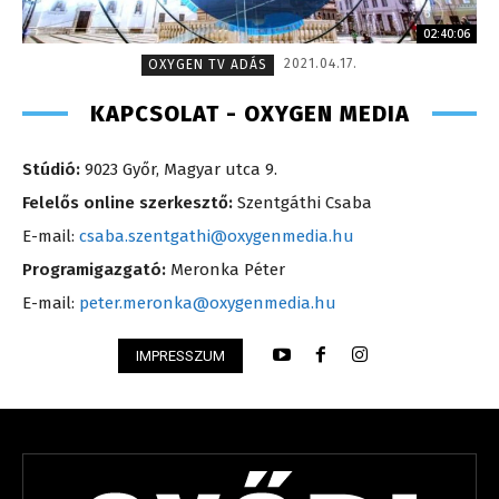
02:40:06
2021.04.17.
OXYGEN TV ADÁS
KAPCSOLAT - OXYGEN MEDIA
Stúdió:
9023 Győr, Magyar utca 9.
Felelős online szerkesztő:
Szentgáthi Csaba
E-mail:
csaba.szentgathi@oxygenmedia.hu
Programigazgató:
Meronka Péter
E-mail:
peter.meronka@oxygenmedia.hu
IMPRESSZUM