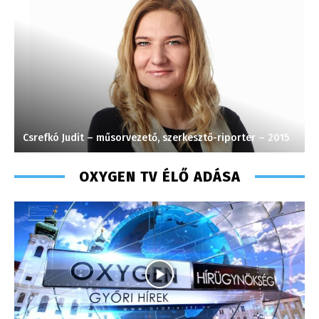
Lukács Bence – szerkesztő, riporter – 2018
H
OXYGEN TV ÉLŐ ADÁSA