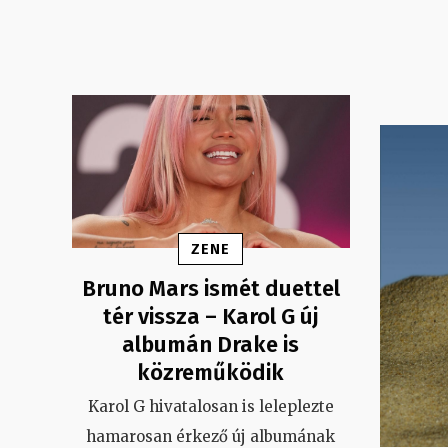
ZENE
Bruno Mars ismét duettel
tér vissza – Karol G új
albumán Drake is
közreműködik
Karol G hivatalosan is leleplezte
hamarosan érkező új albumának