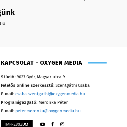
günk
 a
.
KAPCSOLAT - OXYGEN MEDIA
Stúdió:
9023 Győr, Magyar utca 9.
Felelős online szerkesztő:
Szentgáthi Csaba
E-mail:
csaba.szentgathi@oxygenmedia.hu
Programigazgató:
Meronka Péter
E-mail:
peter.meronka@oxygenmedia.hu
Kőműves Krisztián 
IMPRESSZUM