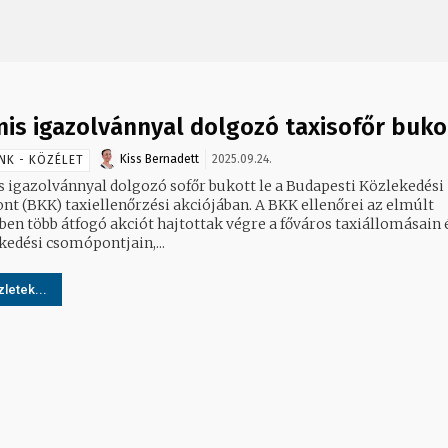
is igazolvánnyal dolgozó taxisofőr buko
Kiss Bernadett
2025.09.24.
NK - KÖZÉLET
 igazolvánnyal dolgozó sofőr bukott le a Budapesti Közlekedési
BKK) taxiellenőrzési akciójában. A BKK ellenőrei az elmúlt
ben több átfogó akciót hajtottak végre a főváros taxiállomásain 
kedési csomópontjain,...
letek...