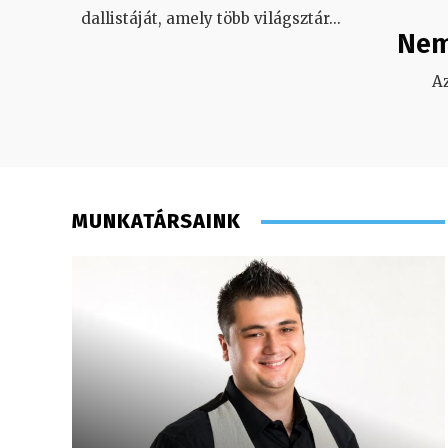
dallistáját, amely több világsztár
...
Nem
A
MUNKATÁRSAINK