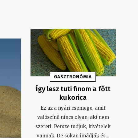
GASZTRONÓMIA
Így lesz tuti finom a főtt
kukorica
Ez az a nyári csemege, amit
valószínű nincs olyan, aki nem
szereti. Persze tudjuk, kivételek
vannak. De sokan imádják és
...