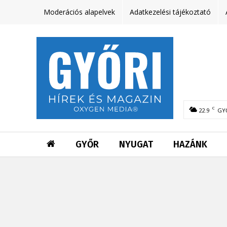
Moderációs alapelvek
Adatkezelési tájékoztató
C
22.9
GY
GYŐR
NYUGAT
HAZÁNK