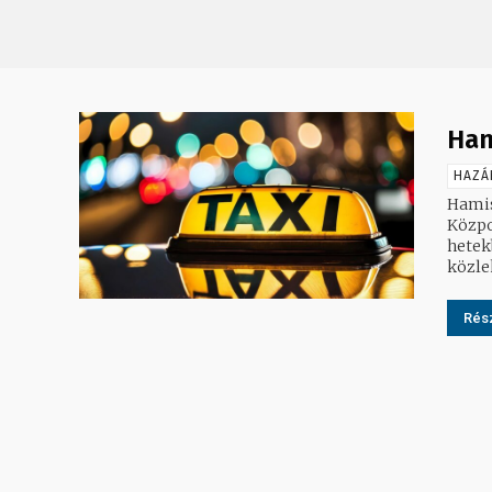
Ham
HAZÁ
Hamis
Központ (
hetek
közle
Rész