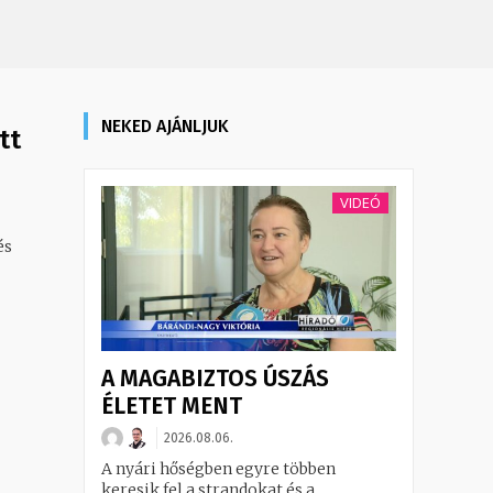
NEKED AJÁNLJUK
tt
VIDEÓ
és
A MAGABIZTOS ÚSZÁS
ÉLETET MENT
2026.08.06.
A nyári hőségben egyre többen
keresik fel a strandokat és a