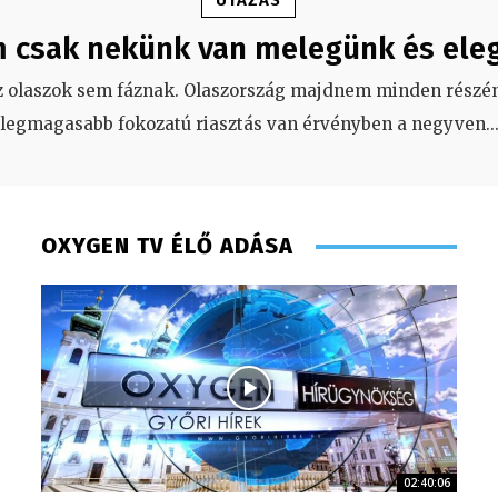
UTAZÁS
 csak nekünk van melegünk és ele
z olaszok sem fáznak. Olaszország majdnem minden részén
legmagasabb fokozatú riasztás van érvényben a negyven
..
OXYGEN TV ÉLŐ ADÁSA
02:40:06