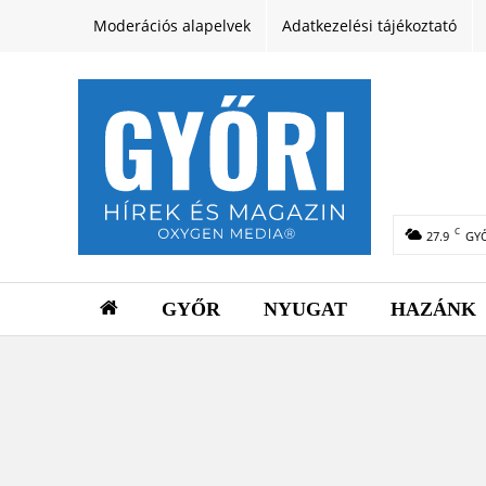
Moderációs alapelvek
Adatkezelési tájékoztató
C
27.9
GY
GYŐR
NYUGAT
HAZÁNK