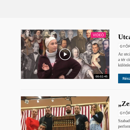
VIDEÓ
Utca
GYŐR
Az utcá
a tér c
különle
00:02:45
Rész
„Ze
GYŐR
Szabadt
perfor