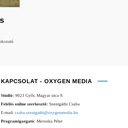
s
okozatú
KAPCSOLAT - OXYGEN MEDIA
Stúdió:
9023 Győr, Magyar utca 9.
Felelős online szerkesztő:
Szentgáthi Csaba
E-mail:
csaba.szentgathi@oxygenmedia.hu
Programigazgató:
Meronka Péter