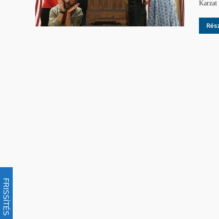
Karzat 
Rész
FRISSÍTÉS