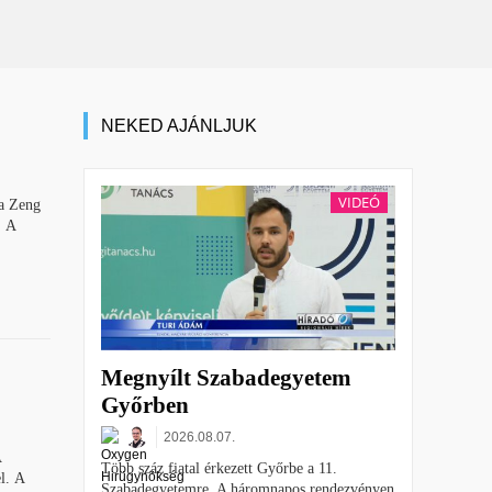
NEKED AJÁNLJUK
VIDEÓ
ra Zeng
. A
Megnyílt Szabadegyetem
Győrben
2026.08.07.
A
Több száz fiatal érkezett Győrbe a 11.
l. A
Szabadegyetemre. A háromnapos rendezvényen