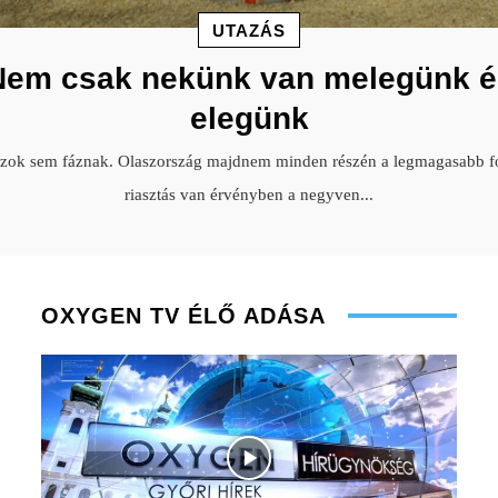
UTAZÁS
Nem csak nekünk van melegünk é
elegünk
szok sem fáznak. Olaszország majdnem minden részén a legmagasabb f
riasztás van érvényben a negyven
...
OXYGEN TV ÉLŐ ADÁSA