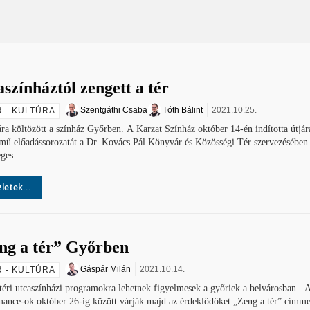
színháztól zengett a tér
Szentgáthi Csaba
Tóth Bálint
2021.10.25.
 - KULTÚRA
ra költözött a színház Győrben. A Karzat Színház október 14-én indította útjá
ímű előadássorozatát a Dr. Kovács Pál Könyvár és Közösségi Tér szervezésében
ges...
letek...
ng a tér” Győrben
Gáspár Milán
2021.10.14.
 - KULTÚRA
éri utcaszínházi programokra lehetnek figyelmesek a győriek a belvárosban. 
mance-ok október 26-ig között várják majd az érdeklődőket „Zeng a tér” címme