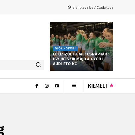
Jelentkezz be / Csatlakozz
GYŐR - SPORT
ELKÉSZÜLT A MECCSNAPTÁR:
ÍGY JÁTSZIK MAJD A GYŐRI
AUDI ETO KC
KIEMELT
g