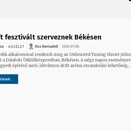
ft fesztivált szerveznek Békésen
Kiss Bernadett
2026.07.08.
NK - KÖZÉLET
dik alkalommal rendezik meg az Unlimited Tuning Showt július
t a Dánfoki Üdülőközpontban, Békésen. A négy napos eseményen
gyedi építésű autó, látványos drift aréna, strandolási lehetőség,...
letek...