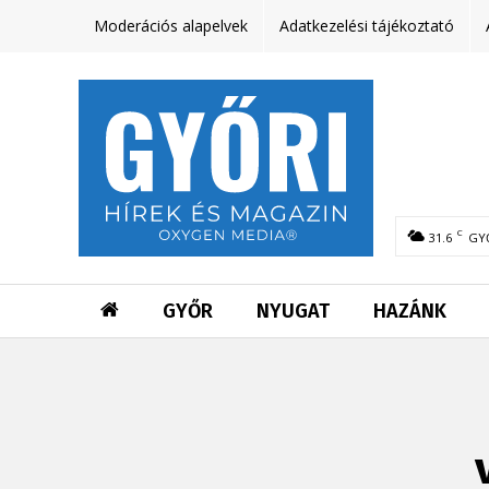
Moderációs alapelvek
Adatkezelési tájékoztató
C
31.6
GY
GYŐR
NYUGAT
HAZÁNK