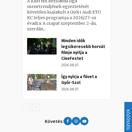
A K&H női kézilabda liga
menetrendjének egyeztetését
követően kialakult a Győri Audi ETO
KC teljes programja a 2026/27-os
évadra. A csapat szeptember 2-án,
szerdán...
Minden idők
legsikeresebb horvát
filmje nyitja a
CineFestet
2026.08.07.
Így nyírja a füvet a
Győr-Szol
2026.08.07.
KÖZÖSSÉG
Követés: