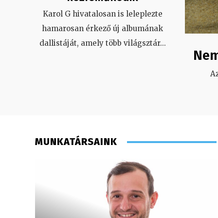
Karol G hivatalosan is leleplezte
hamarosan érkező új albumának
dallistáját, amely több világsztár
...
Nem
A
MUNKATÁRSAINK