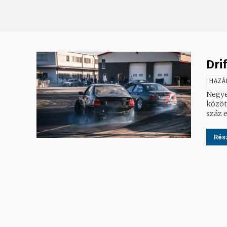
Dri
HAZÁ
Negye
közöt
száz e
Rész