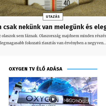
UTAZÁS
 csak nekünk van melegünk és ele
z olaszok sem fáznak. Olaszország majdnem minden részén
legmagasabb fokozatú riasztás van érvényben a negyven
..
OXYGEN TV ÉLŐ ADÁSA