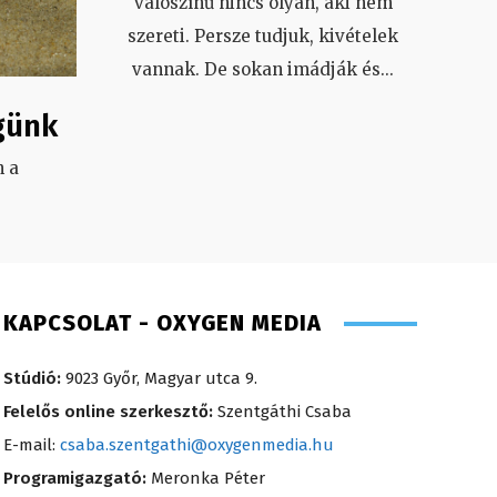
valószínű nincs olyan, aki nem
szereti. Persze tudjuk, kivételek
vannak. De sokan imádják és
...
günk
 a
.
KAPCSOLAT - OXYGEN MEDIA
Stúdió:
9023 Győr, Magyar utca 9.
Felelős online szerkesztő:
Szentgáthi Csaba
E-mail:
csaba.szentgathi@oxygenmedia.hu
Programigazgató:
Meronka Péter