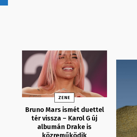
ZENE
Bruno Mars ismét duettel
tér vissza – Karol G új
albumán Drake is
közreműködik