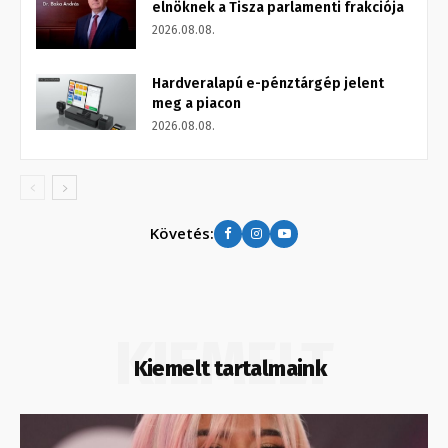
elnöknek a Tisza parlamenti frakciója
2026.08.08.
Hardveralapú e-pénztárgép jelent
meg a piacon
2026.08.08.
Követés:
KIEMELT
Kiemelt tartalmaink