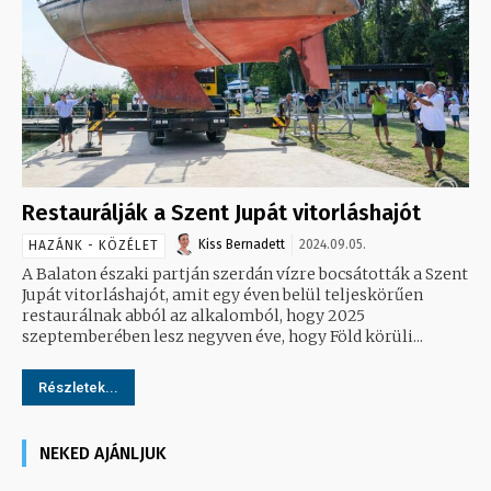
Restaurálják a Szent Jupát vitorláshajót
Kiss Bernadett
2024.09.05.
HAZÁNK - KÖZÉLET
A Balaton északi partján szerdán vízre bocsátották a Szent
Jupát vitorláshajót, amit egy éven belül teljeskörűen
restaurálnak abból az alkalomból, hogy 2025
szeptemberében lesz negyven éve, hogy Föld körüli...
Részletek...
NEKED AJÁNLJUK