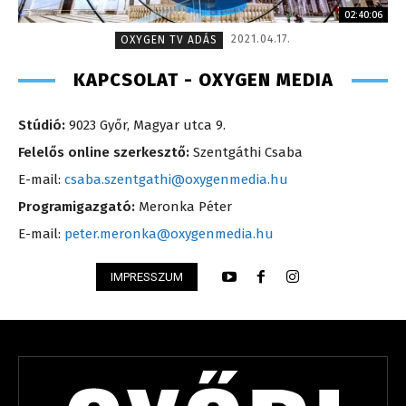
02:40:06
2021.04.17.
OXYGEN TV ADÁS
KAPCSOLAT - OXYGEN MEDIA
Stúdió:
9023 Győr, Magyar utca 9.
Felelős online szerkesztő:
Szentgáthi Csaba
E-mail:
csaba.szentgathi@oxygenmedia.hu
Programigazgató:
Meronka Péter
E-mail:
peter.meronka@oxygenmedia.hu
IMPRESSZUM