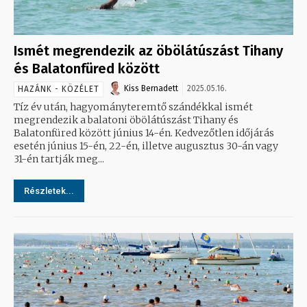
Ismét megrendezik az öbölátúszást Tihany
és Balatonfüred között
Kiss Bernadett
2025.05.16.
HAZÁNK - KÖZÉLET
Tíz év után, hagyományteremtő szándékkal ismét
megrendezik a balatoni öbölátúszást Tihany és
Balatonfüred között június 14-én. Kedvezőtlen időjárás
esetén június 15-én, 22-én, illetve augusztus 30-án vagy
31-én tartják meg...
Részletek...