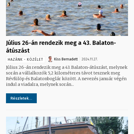
Július 26-án rendezik meg a 43. Balaton-
átúszást
Kiss Bernadett
2024.11.27.
HAZÁNK - KÖZÉLET
Július 26-án rendezik meg a 43. Balaton-átúszást, melynek
során a vállalkozók 5,2 kilométeres távot tesznek meg
Révfülöp és Balatonboglár között. A nevezés január végén
indul a viadalra, melynek során...
Részletek...