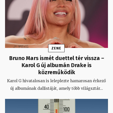
ZENE
Bruno Mars ismét duettel tér vissza –
Karol G új albumán Drake is
közreműködik
Karol G hivatalosan is leleplezte hamarosan érkező
új albumának dallistáját, amely több világsztár
...